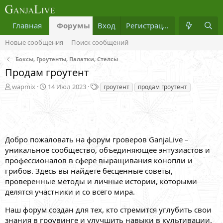
Главная
Форумы
Вход
Что нового?
Регистрация
Медиа
Новые сообщения
Поиск сообщений
Боксы, Гроутенты, Палатки, Стелсы
Продам гроутент
А
Д
Т
wapmix
14 Июл 2023
гроутент
продам гроутент
в
а
е
т
т
г
о
а
и
р
н
т
а
Добро пожаловать на форум гроверов GanjaLive –
е
ч
м
а
уникальное сообщество, объединяющее энтузиастов и
ы
л
профессионалов в сфере выращивания конопли и
а
грибов. Здесь вы найдете бесценные советы,
проверенные методы и личные истории, которыми
делятся участники и со всего мира.
Наш форум создан для тех, кто стремится углубить свои
знания в гроувинге и улучшить навыки в культивации.