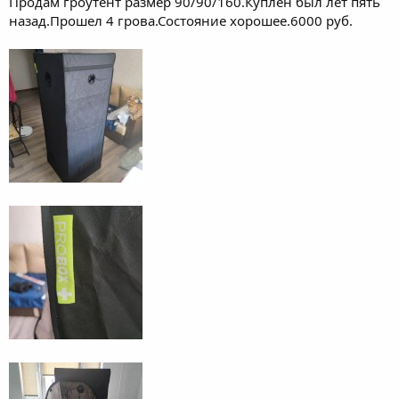
Продам гроутент размер 90/90/160.Куплен был лет пять
назад.Прошел 4 грова.Состояние хорошее.6000 руб.