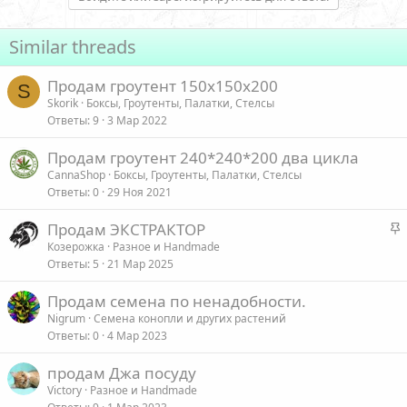
Similar threads
Продам гроутент 150х150х200
S
Skorik
Боксы, Гроутенты, Палатки, Стелсы
Ответы
9
3 Мар 2022
Продам гроутент 240*240*200 два цикла
CannaShop
Боксы, Гроутенты, Палатки, Стелсы
Ответы
0
29 Ноя 2021
З
Продам ЭКСТРАКТОР
а
Козерожка
Разное и Handmade
Ответы
5
21 Мар 2025
к
р
Продам семена по ненадобности.
е
Nigrum
Семена конопли и других растений
п
Ответы
0
4 Мар 2023
л
е
продам Джа посуду
Victory
Разное и Handmade
о