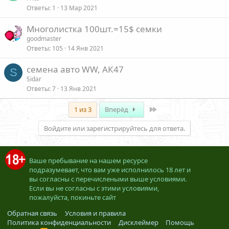
Ответы
1
13 Мар 2021
Многолистка 100шт.=15$ семки
goodmaster
Ответы
105
14 Янв 2021
семена авто WW, АК47
S
Sidar
Ответы
7
13 Янв 2021
Last
1 из 3
Вперёд
Войдите или зарегистрируйтесь для ответа.
Ваше пребывание на нашем ресурсе
подразумевает, что вам уже исполнилось 18 лет и
вы согласны с перечислеными выше условиями.
Если вы не согласны с этими условиями,
пожалуйста, покиньте сайт
Обратная связь
Условия и правила
Политика конфиденциальности
Дисклеймер
Помощь