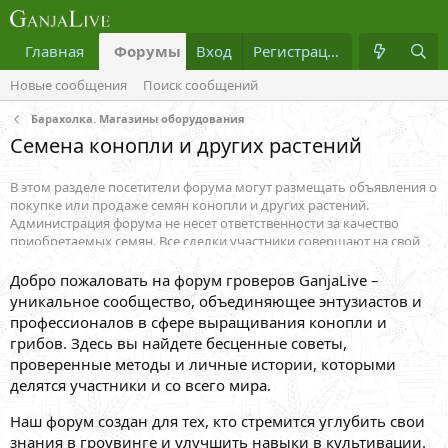
Главная
Форумы
Вход
Что нового?
Регистрация
Медиа
Новые сообщения
Поиск сообщений
Барахолка. Магазины оборудования
Семена конопли и других растений
В этом разделе посетители форума могут размещать объявления о
покупке или продаже семян конопли и других растений.
Администрация форума не несет ответственности за качество
приобретаемых семян. Все сделки участники совершают на свой
страх и риск.
Добро пожаловать на форум гроверов GanjaLive –
уникальное сообщество, объединяющее энтузиастов и
профессионалов в сфере выращивания конопли и
грибов. Здесь вы найдете бесценные советы,
проверенные методы и личные истории, которыми
делятся участники и со всего мира.
Наш форум создан для тех, кто стремится углубить свои
знания в гроувинге и улучшить навыки в культивации.