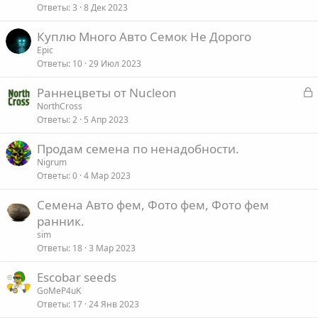
Ответы
3
8 Дек 2023
Куплю Много Авто Семок Не Дорого
Epic
Ответы
10
29 Июл 2023
З
Раннецветы от Nucleon
а
NorthCross
Ответы
2
5 Апр 2023
к
р
Продам семена по ненадобности.
Nigrum
т
Ответы
0
4 Мар 2023
а
Семена Авто фем, Фото фем, Фото фем
ранник.
sim
Ответы
18
3 Мар 2023
Escobar seeds
GoMeP4uK
Ответы
17
24 Янв 2023