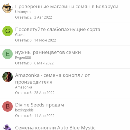
Проверенные магазины семян в Беларуси
Untonych
Ответы
2
3 Авг 2022
Посоветуйте слабопахнущие сорта
G
Guest
Ответы
0
14 Июн 2022
нужны раннецветов семки
E
Evgen880
Ответы
0
6 Май 2022
Amazonka - семена конопли от
производителя
Amazonka
Ответы
6
28 Апр 2022
Divine Seeds продам
B
boxingodds
Ответы
6
11 Апр 2022
Семена конопли Auto Blue Mystic