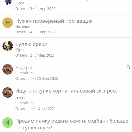
Ricos
Ответы
3
11 Апр 2022
Нужен провереный поставщик
Н
Наталия
Ответы
4
11 Апр 2022
Куплю орехи!
Юрчело
Ответы
2
7 Мар 2022
З
В дар 2
а
Sumrak121
Ответы
11
25 Фев 2022
к
р
Ищу к покупке сорт ананасовый экспресс
авто
т
Sumrak121
а
Ответы
1
1 Фев 2022
Продам пачку редких семян, сидбанк больше
4
не существует!