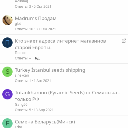
420mag
Ответы
3
5 Окт 2021
Madrums Продам
glot
Ответы
16
30 Сен 2021
Кто знает адреса интернет магазинов
П
е
старой Европы.
р
Полюс
е
Ответы
–
Н/Д
а
Turkey İstanbul seeds shipping
д
S
sinekcan
р
Ответы
1
1 Авг 2021
е
с
Tutankhamon (Pyramid Seeds) от Семяныча -
G
а
только РФ
ц
Gang56
Ответы
5
13 Апр 2021
я
Семена Беларусь(Минск)
F
Frito