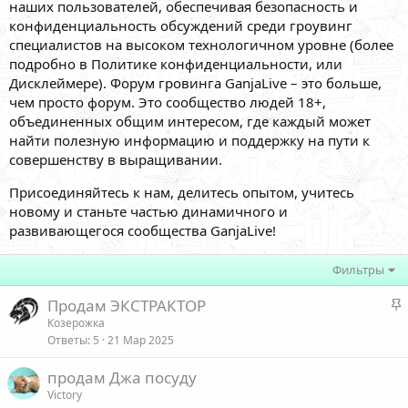
наших пользователей, обеспечивая безопасность и
конфиденциальность обсуждений среди гроувинг
специалистов на высоком технологичном уровне (более
подробно в Политике конфиденциальности, или
Дисклеймере). Форум гровинга GanjaLive – это больше,
чем просто форум. Это сообщество людей 18+,
объединенных общим интересом, где каждый может
найти полезную информацию и поддержку на пути к
совершенству в выращивании.
Присоединяйтесь к нам, делитесь опытом, учитесь
новому и станьте частью динамичного и
развивающегося сообщества GanjaLive!
Фильтры
З
Продам ЭКСТРАКТОР
а
Козерожка
Ответы
5
21 Мар 2025
к
р
продам Джа посуду
е
Victory
п