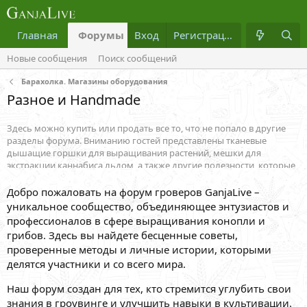
Главная
Форумы
Вход
Что нового?
Регистрация
Медиа
Новые сообщения
Поиск сообщений
Барахолка. Магазины оборудования
Разное и Handmade
Здесь можно купить или продать все то, что не попало в другие
разделы форума. Вниманию гостей представлены тканевые
дышащие горшки для выращивания растений, мешки для
экстракции каннабиса льдом, а также другие полезности, которые
могут пригодиться гроверу и не только. Отдельного внимания
заслуживают вещи ручной работы (Handmade). На нашем форуме
Добро пожаловать на форум гроверов GanjaLive –
о выращивании проходит бесплатная раздача вещей для
уникальное сообщество, объединяющее энтузиастов и
гровинга,
бесплатная помощь в выращивании марихуаны
, и
профессионалов в сфере выращивания конопли и
многое другое что не жаль отдать на благо общества.
грибов. Здесь вы найдете бесценные советы,
проверенные методы и личные истории, которыми
делятся участники и со всего мира.
Наш форум создан для тех, кто стремится углубить свои
знания в гроувинге и улучшить навыки в культивации.