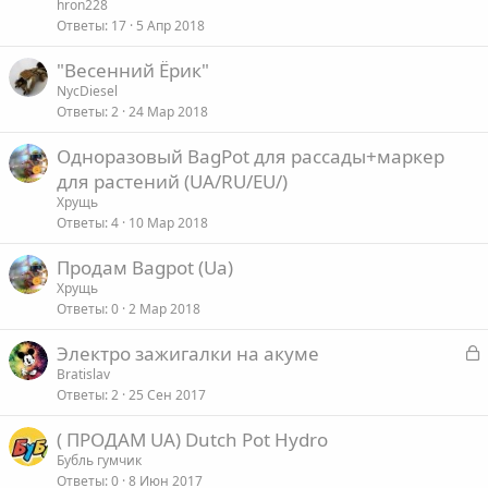
hron228
Ответы
17
5 Апр 2018
"Весенний Ёрик"
NycDiesel
Ответы
2
24 Мар 2018
Одноразовый BagPot для рассады+маркер
для растений (UA/RU/EU/)
Хрущь
Ответы
4
10 Мар 2018
Продам Bagpot (Ua)
Хрущь
Ответы
0
2 Мар 2018
З
Электро зажигалки на акуме
а
Bratislav
Ответы
2
25 Сен 2017
к
р
( ПРОДАМ UA) Dutch Pot Hydro
Бубль гумчик
т
Ответы
0
8 Июн 2017