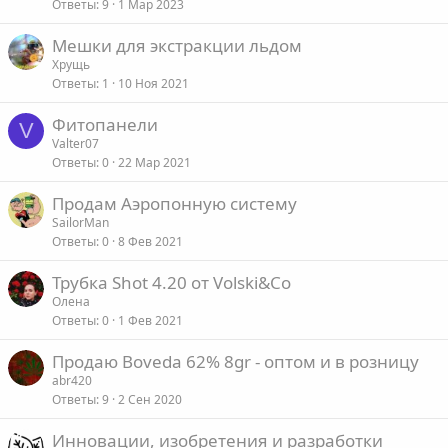
Ответы
9
1 Мар 2023
л
е
Мешки для экстракции льдом
Хрущь
о
Ответы
1
10 Ноя 2021
Фитопанели
V
Valter07
Ответы
0
22 Мар 2021
Продам Аэропонную систему
SailorMan
Ответы
0
8 Фев 2021
Трубка Shot 4.20 от Volski&Co
Олена
Ответы
0
1 Фев 2021
Продаю Boveda 62% 8gr - оптом и в розницу
abr420
Ответы
9
2 Сен 2020
Инновации, изобретения и разработки