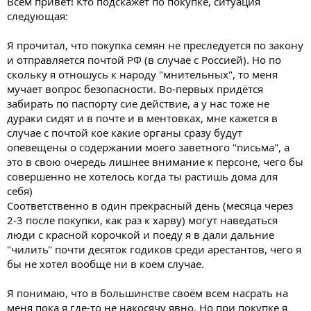
Всем привет! Кто подскажет по покупке, ситуация
следующая:
Я прочитал, что покупка семян не преследуется по закону
и отправляется почтой РФ (в случае с Россией). Но по
скольку я отношусь к народу "мнительных", то меня
мучает вопрос безопасности. Во-первых придётся
забирать по паспорту сие действие, а у нас тоже не
дураки сидят и в почте и в ментовках, мне кажется в
случае с почтой кое какие органы сразу будут
опевещены о содержании моего заветного "письма", а
это в свою очередь лишнее внимание к персоне, чего бы
совершенно не хотелось когда ты растишь дома для
себя)
Соответственно в один прекрасный день (месяца через
2-3 после покупки, как раз к харву) могут наведаться
люди с красной корочкой и поеду я в дали дальние
"чилить" почти десяток годиков среди арестантов, чего я
бы не хотел вообще ни в коем случае.
Я понимаю, что в большинстве своём всем насрать на
меня пока я где-то не накосячу явно. Но при покупке я