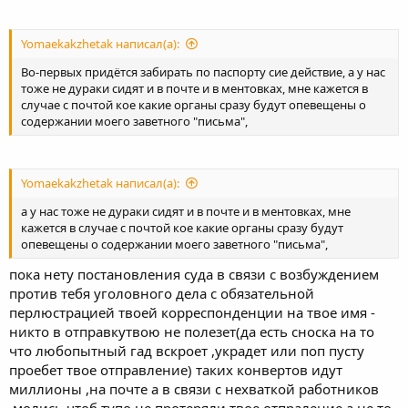
Yomaekakzhetak написал(а):
Во-первых придётся забирать по паспорту сие действие, а у нас
тоже не дураки сидят и в почте и в ментовках, мне кажется в
случае с почтой кое какие органы сразу будут опевещены о
содержании моего заветного "письма",
Yomaekakzhetak написал(а):
а у нас тоже не дураки сидят и в почте и в ментовках, мне
кажется в случае с почтой кое какие органы сразу будут
опевещены о содержании моего заветного "письма",
пока нету постановления суда в связи с возбуждением
против тебя уголовного дела с обязательной
перлюстрацией твоей корреспонденции на твое имя -
никто в отправкутвою не полезет(да есть сноска на то
что любопытный гад вскроет ,украдет или поп пусту
проебет твое отправление) таких конвертов идут
миллионы ,на почте а в связи с нехваткой работников