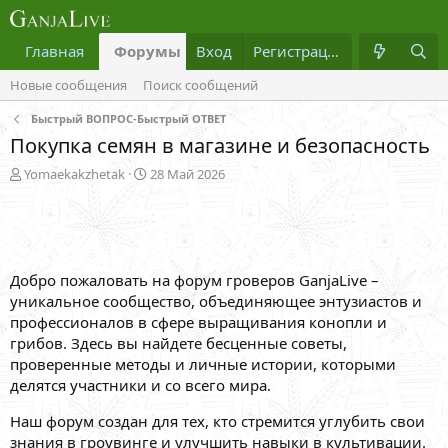
Главная
Форумы
Вход
Что нового?
Регистрация
Медиа
Новые сообщения
Поиск сообщений
Быстрый ВОПРОС-Быстрый ОТВЕТ
Покупка семян в магазине и безопасность
А
Д
Yomaekakzhetak
28 Май 2026
в
а
т
т
о
а
р
н
т
а
Добро пожаловать на форум гроверов GanjaLive –
е
ч
м
а
уникальное сообщество, объединяющее энтузиастов и
ы
л
профессионалов в сфере выращивания конопли и
а
грибов. Здесь вы найдете бесценные советы,
проверенные методы и личные истории, которыми
делятся участники и со всего мира.
Наш форум создан для тех, кто стремится углубить свои
знания в гроувинге и улучшить навыки в культивации.