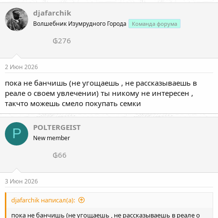
djafarchik
Волшебник Изумрудного Города
Команда форума
₲276
2 Июн 2026
пока не банчишь (не угощаешь , не рассказываешь в
реале о своем увлечении) ты никому не интересен ,
такчто можешь смело покупать семки
POLTERGEIST
P
New member
₲66
3 Июн 2026
djafarchik написал(а):
пока не банчишь (не угощаешь , не рассказываешь в реале о