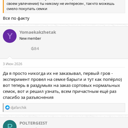
своем увлечении) ты никому не интересен , такчто можешь
смело покупать семки
Все по факту
Yomaekakzhetak
Y
New member
₲84
3 Июн 2026
Да я просто никогда их не заказывал, первый гров -
эксперимент провел на семке барыги и тут как попёрло)
вот теперь в раздумьях на заказ сортовых нормальных
семок, вот и решил узнать, всем причастным ещё раз
спасибо за разъяснения
Р
djafarchik
е
а
к
POLTERGEIST
P
ц