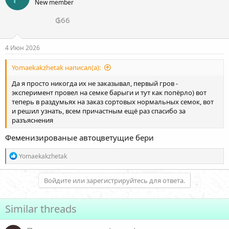
New member
и
и
₲66
:
4 Июн 2026
Yomaekakzhetak написал(а):
Да я просто никогда их не заказывал, первый гров -
эксперимент провел на семке барыги и тут как попёрло) вот
теперь в раздумьях на заказ сортовых нормальных семок, вот
и решил узнать, всем причастным ещё раз спасибо за
разъяснения
Феменизированые автоцветущие бери
Р
Yomaekakzhetak
е
а
к
Войдите или зарегистрируйтесь для ответа.
ц
и
и
Similar threads
: