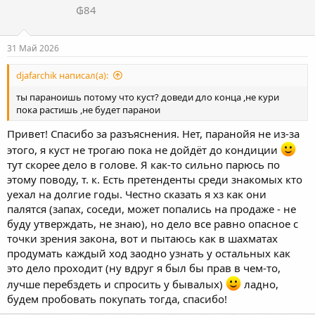
₲84
:
31 Май 2026
djafarchik написал(а):
ты параноишь потому что куст? доведи дло конца ,не кури
пока растишь ,не будет паранои
Привет! Спасибо за разъяснения. Нет, паранойя не из-за
этого, я куст не трогаю пока не дойдёт до кондиции
тут скорее дело в голове. Я как-то сильно парюсь по
этому поводу, т. к. Есть претенденты среди знакомых кто
уехал на долгие годы. Честно сказать я хз как они
палятся (запах, соседи, может попались на продаже - не
буду утверждать, не знаю), но дело все равно опасное с
точки зрения закона, вот и пытаюсь как в шахматах
продумать каждый ход заодно узнать у остальных как
это дело проходит (ну вдруг я был бы прав в чем-то,
лучше перебздеть и спросить у бывалых)
ладно,
будем пробовать покупать тогда, спасибо!