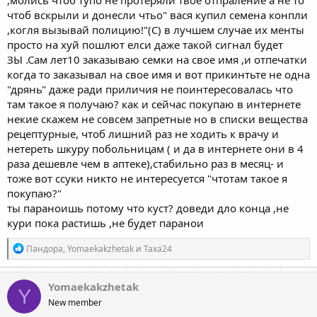
,молись чтоб тупо не протеряли твое отпраление а не то
чтоб вскрыли и донесли чтьо" вася купил семена конпли
,когля вызывай полицию!"(С) в лучшем случае их менты
просто на хуй пошлют елси даже такой сигнал будет
ЗЫ .Сам лет10 заказываю семки на свое имя ,и отпечатки
когда то заказывал на свое имя и вот прикинтьте не одна
"дрянь" даже ради приличия не поинтересовалась что
там такое я получаю? как и сейчас покупаю в интернете
некие скажем не совсем запретные но в списки вещества
рецептурные, чтоб лишний раз не ходить к врачу и
нетереть шкуру побольницам ( и да в интернете они в 4
раза дешевле чем в аптеке),стабильно раз в месяц- и
тоже вот ссуки никто не интересуется "чтотам такое я
покупаю?"
ты параноишь потому что куст? доведи дло конца ,не
кури пока растишь ,не будет паранои
Р
Пандора
,
Yomaekakzhetak
и
Taxa24
е
а
к
Yomaekakzhetak
Y
ц
New member
и
и