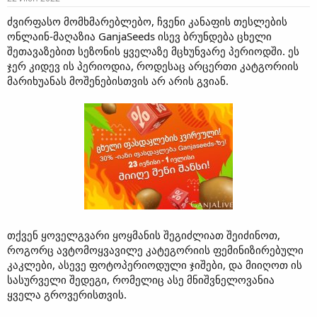
ძვირფასო მომხმარებლებო, ჩვენი კანაფის თესლების
ონლაინ-მაღაზია GanjaSeeds ისევ ბრუნდება ცხელი
შეთავაზებით სეზონის ყველაზე მცხუნვარე პერიოდში. ეს
ჯერ კიდევ ის პერიოდია, როდესაც არცერთი კატგორიის
მარიხუანას მოშენებისთვის არ არის გვიან.
თქვენ ყოველგვარი ყოყმანის შეგიძლიათ შეიძინოთ,
როგორც ავტომოყვავილე კატეგორიის ფემინიზირებული
კაკლები, ასევე ფოტოპერიოდული ჯიშები, და მიიღოთ ის
სასურველი შედეგი, რომელიც ასე მნიშვნელოვანია
ყველა გროვერისთვის.