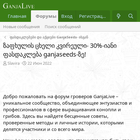
Главная
Форумы
Вход
Что нового?
Регистрация
Медиа
Новые сообщения
Поиск сообщений
ფასდაკლებები და აქციები GanjaSeeds- ისგან
ზაფხულის ცხელი კვირეული- 30%-იანი
ფასდაკლება ganjaseeds-ზე!
А
Д
Slavira
22 Июн 2022
в
а
т
т
о
а
р
н
т
а
Добро пожаловать на форум гроверов GanjaLive –
е
ч
м
а
уникальное сообщество, объединяющее энтузиастов и
ы
л
профессионалов в сфере выращивания конопли и
а
грибов. Здесь вы найдете бесценные советы,
проверенные методы и личные истории, которыми
делятся участники и со всего мира.