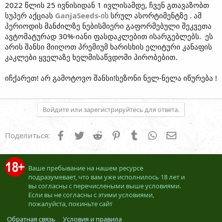
2022 წლის 25 ივნისიდან 1 ივლისამდე, ჩვენ გთავაზობთ
სუპერ აქციას
GanjaSeeds-ის
სრულ ასორტიმენტზე . ამ
პერიოდის მანძილზე ნებისმიერი გაფორმებული შეკვეთა
ავტომატურად 30%-იანი ფასდაკლებით ისარგებლებს. ეს
არის შანსი მიიღოთ პრემიუმ ხარისხის ელიტური კანაფის
კაკლები ყველაზე ხელმისაწვდომი პირობებით.
იჩქარეთ! არ გამოტოვო შანსი!სეზონი ნელ-ნელა იწურება !
Войдите или зарегистрируйтесь для ответа.
Facebook
Twitter
Reddit
Pinterest
Tumblr
WhatsApp
Электронна
Поделиться:
Ваше пребывание на нашем ресурсе
подразумевает, что вам уже исполнилось 18 лет и
вы согласны с перечислеными выше условиями.
Если вы не согласны с этими условиями,
пожалуйста, покиньте сайт
Обратная связь
Условия и правила