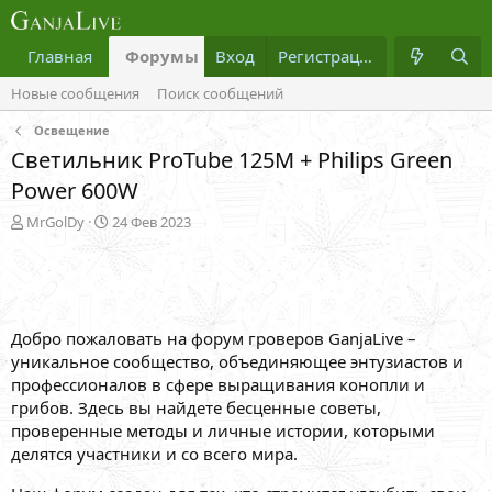
Главная
Форумы
Вход
Что нового?
Регистрация
Медиа
Новые сообщения
Поиск сообщений
Освещение
Светильник ProTube 125M + Philips Green
Power 600W
А
Д
MrGolDy
24 Фев 2023
в
а
т
т
о
а
р
н
т
а
Добро пожаловать на форум гроверов GanjaLive –
е
ч
м
а
уникальное сообщество, объединяющее энтузиастов и
ы
л
профессионалов в сфере выращивания конопли и
а
грибов. Здесь вы найдете бесценные советы,
проверенные методы и личные истории, которыми
делятся участники и со всего мира.