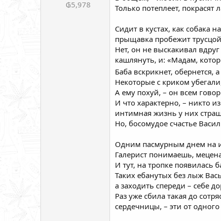
₲5,978
Только потеплеет, покрасят 
Сидит в кустах, как собака н
прыщавка пробежит трусцой
Нет, он не выскакивал вдруг
кашлянуть, и: «Мадам, котор
Баба вскрикнет, обернется, 
Некоторые с криком убегали,
А ему похуй, – он всем гово
И что характерно, – никто и
интимная жизнь у них страшн
Но, босомудое счастье Васи
Одним пасмурным днем на ис
Галерист понимаешь, меценат
И тут, на тропке появилась б
Таких ебанутых без лыж Вась
а заходить спереди – себе д
Раз уже сбила такая до сотря
сердечницы, – эти от одного