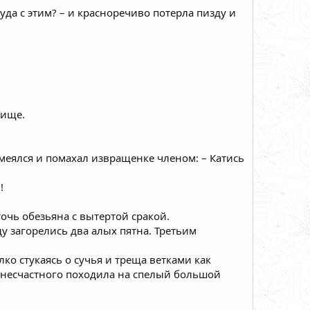
уда с этим? – и красноречиво потерла пизду и
лище.
смеялся и помахал извращенке членом: – Катись
!
 точь обезьяна с вытертой сракой.
ду загорелись два алых пятна. Третьим
лко стукаясь о сучья и треща ветками как
 несчастного походила на спелый большой