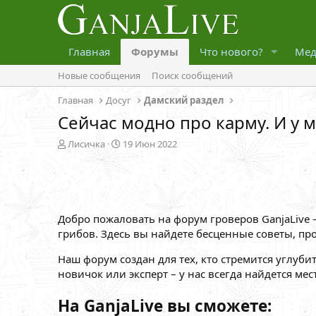
Главная
Форумы
Что нового?
Мед
Новые сообщения
Поиск сообщений
Главная
Досуг
Дамский раздел
Сейчас модно про карму. И у 
А
Д
Лисичка
19 Июн 2022
в
а
т
т
о
а
р
н
т
а
Добро пожаловать на форум гроверов GanjaLive
е
ч
м
а
грибов. Здесь вы найдете бесценные советы, пр
ы
л
а
Наш форум создан для тех, кто стремится углуби
новичок или эксперт – у нас всегда найдется ме
На GanjaLive вы сможете: