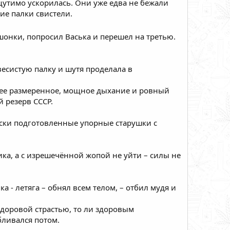
ощутимо ускорилась. Они уже едва не бежали
ие палки свистели.
ушонки, попросил Васька и перешел на третью.
увесистую палку и шутя проделала в
л ее размеренное, мощное дыхание и ровный
й резерв СССР.
чески подготовленные упорные старушки с
ика, а с изрешечённой жопой не уйти – силы не
а - летяга – обнял всем телом, – отбил мудя и
ездоровой страстью, то ли здоровым
бливался потом.