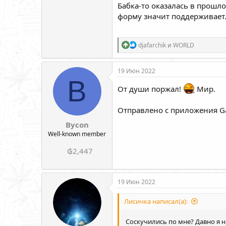
Бабка-то оказалась в прошло
форму значит поддерживает.
Р
djafarchik
и
WORLD
е
а
к
19 Июн 2022
ц
B
и
От души поржал!
Мир.
и
:
Отправлено с приложения Ga
Bycon
Well-known member
₲2,447
19 Июн 2022
Лисичка написал(а):
Соскучились по мне? Давно я ни