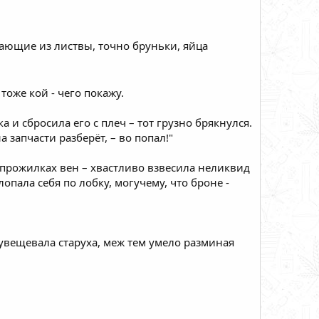
сающие из листвы, точно бруньки, яйца
е тоже кой - чего покажу.
 и сбросила его с плеч – тот грузно брякнулся.
 запчасти разберёт, – во попал!"
 прожилках вен – хвастливо взвесила неликвид
лопала себя по лобку, могучему, что броне -
– увещевала старуха, меж тем умело разминая