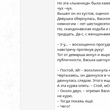
Но эта «лыжница» была кажет
чух -чух.
Вышел он из кустов, оценил 
Девушка обернулась, Васили
немногим – лет шестидесяти
Но, скандинавская ходьба и 
тридцать. Да-с, с женщинами
– У-у... – восхищенно прогуд
навстречу протянув руку!
Тот от демарша ахнул и выро
публичности, Васька шагнул 
– Постой, эй! – воскликнула
Чертыхаясь, он двинулся в 
двинулась следом. Этого ещё
А эта курва опять: – Стой, м
– Около двух. – отрезал Вас
не курю.
– Тогда покажь ещё.
– Чего?