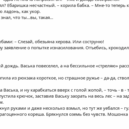
ял? Ебаришка несчастный. – корила бабка. – Мне-то теперь к
 ладонь, как укор.
е знал, что ты…вы, такая…
зубами: – Слезай, обезьяна херова. Или соструню!
ишу заявление о попытке изнасилования. Отъебись, крокоди
й дождь. Васька повеселел, а на бессильное «стреляю» рас
тила из рюкзака короткое, но страшное ружье – да-да, ствол
ба Васька, и ну карабкаться вверх с голой жопой, – точь - в -
устила крючок, заставив Ваську заорать на весь лес – на за
м.
хнул руками и даже несколько взмыл, но тут же уебался – гу
рагоценного кореша. Брякнулся оземь без чувств. Мошонка