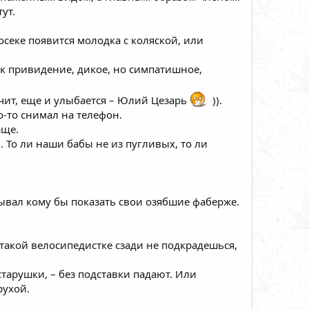
ут.
росеке появится молодка с коляской, или
как привидение, дикое, но симпатишное,
рочит, еще и улыбается – Юлий Цезарь
)).
о-то снимал на телефон.
аще.
. То ли наши бабы не из пугливых, то ли
ывал кому бы показать свои озябшие фаберже.
 такой велосипедистке сзади не подкрадешься,
 старушки, – без подставки падают. Или
рухой.