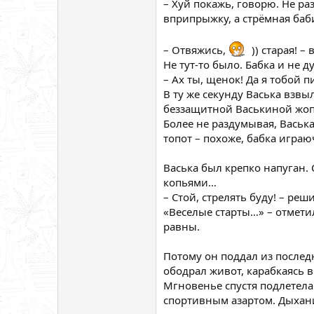
– Хуй покажь, говорю. Не ра
вприпрыжку, а стрёмная баби
– Отвяжись,
)) старая! 
Не тут-то было. Бабка и не 
– Ах ты, щенок! Да я тобой п
В ту же секунду Васька взвы
беззащитной Васькиной жопе
Более не раздумывая, Васьк
топот – похоже, бабка играю
Васька был крепко напуган.
копьями…
– Стой, стрелять буду! – реши
«Веселые старты…» – отметил
равны.
Потому он поддал из последн
ободрал живот, карабкаясь 
Мгновенье спустя подлетела 
спортивным азартом. Дыхание