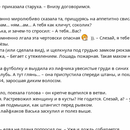
– приказала старуха. – Внизу договоримся.
иданно миролюбиво сказала та, прищурясь на аппетитно сви
пам… ням…ам… А тебя как кличут, соколик?
ька, и зачем-то спросил: – А тебя…Вас?
сомненно лгала эта чертовски опасная
)). – Слезай, я теб
рёзы.
та (или сделала вид), и щелкнула под грудью замком рюкзака
ка, – Бегает с утяжелением. Лошадь пожарная. Такая махом на
ла футболку и выудила из лифчика увесистые груди в синих
олубь. А тут глянь… – она приспустила спереди штаны, и пох
34, заросшая диким волосом.
о, поехала голова – он крепче вцепился в ветви.
я. Растревожил женщину и в кусты? Не годится. Слезай, а? 
я подмышки, как штангист перед рывком.
лайфхаков Васька заскулил и полез выше.
 – едва не плача попросил он. – Уже и дождь собирается.