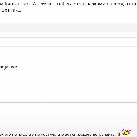
м биатлонист. А сейчас – набегается с палками по лесу, а по
 Вот так…
njaLive
чего не писала и не постила ,но вот снизошло-встречайте !!!!