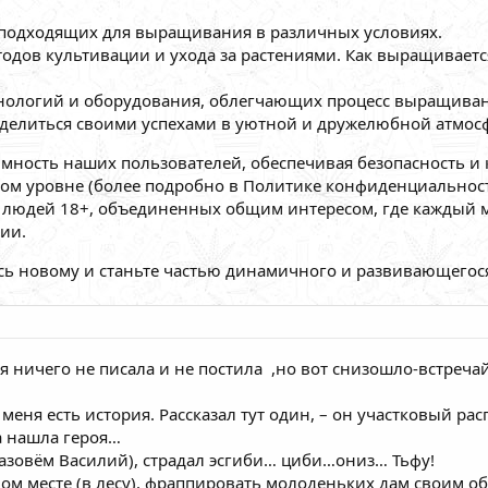
, подходящих для выращивания в различных условиях.
тодов культивации и ухода за растениями. Как выращивает
нологий и оборудования, облегчающих процесс выращиван
елиться своими успехами в уютной и дружелюбной атмосф
мность наших пользователей, обеспечивая безопасность и
ом уровне (более подробно в Политике конфиденциальности
во людей 18+, объединенных общим интересом, где кажды
ии.
сь новому и станьте частью динамичного и развивающегося
 ничего не писала и не постила ,но вот снизошло-встречайт
 меня есть история. Рассказал тут один, – он участковый ра
да нашла героя…
назовём Василий), страдал эсгиби… циби…ониз… Тьфу!
ом месте (в лесу), фраппировать молоденьких дам своим 