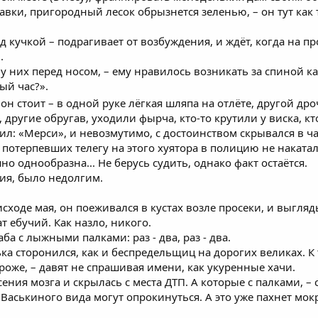
лавки, пригородный лесок обрызнется зеленью, – он тут как т
ад кучкой – подрагивает от возбуждения, и ждёт, когда на п
.
 у них перед носом, – ему нравилось возникать за спиной 
ый час?».
а он стоит – в одной руке лёгкая шляпа на отлёте, другой д
 другие обругав, уходили фырча, кто-то крутили у виска, кт
рил: «Мерси», и невозмутимо, с достоинством скрывался в ч
з потерпевших телегу на этого хуятора в полицию не накатал
о однообразна... Не берусь судить, однако факт остаётся.
лия, было недолгим.
ходе мая, он поеживался в кустах возле просеки, и выгляд
 ебучий. Как назло, никого.
аба с лыжными палками: раз - два, раз - два.
ка сторонился, как и беспредельщиц на дорогих великах. К
ороже, – давят не спрашивая имени, как укуренные хачи.
сения мозга и скрылась с места ДТП. А которые с палками, –
 Васькиного вида могут опрокинуться. А это уже пахнет мок