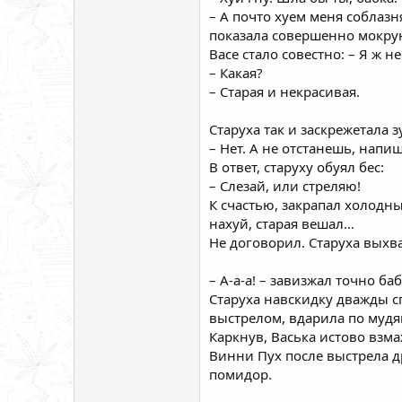
– А почто хуем меня соблазн
показала совершенно мокрую
Васе стало совестно: – Я ж н
– Какая?
– Старая и некрасивая.
Старуха так и заскрежетала 
– Нет. А не отстанешь, нап
В ответ, старуху обуял бес:
– Слезай, или стреляю!
К счастью, закрапал холодны
нахуй, старая вешал…
Не договорил. Старуха выхва
– А-а-а! – завизжал точно ба
Старуха навскидку дважды сп
выстрелом, вдарила по мудя
Каркнув, Васька истово взма
Винни Пух после выстрела д
помидор.