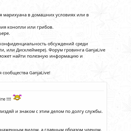
ся марихуана в домашних условиях или в
ия конопли или грибов.
ере.
 конфиденциальность обсуждений среди
, или Дисклеймере). Форум гровинга GanjaLive
й может найти полезную информацию и
 сообщества GanjaLive!
е !!!!
спиздяй и знаком с этим делом по долгу службы.
обнаженным видом, а главным образом членом.