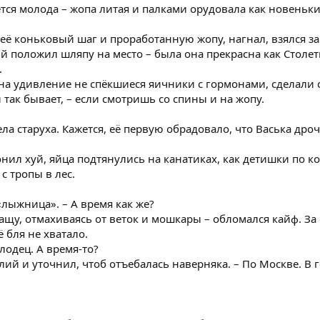
ся молода – жопа литая и палками орудовала как новенький
её коньковый шаг и проработанную жопу, нагнал, взялся за
й положил шляпу на место – была она прекрасна как Столетн
.
на удивление не спёкшиеся яичники с гормонами, сделали с
 так бывает, – если смотришь со спины и на жопу.
ела старуха. Кажется, её первую обрадовало, что Васька дро
нил хуй, яйца подтянулись на канатиках, как детишки по ко
с тропы в лес.
 «лыжница». – А время как же?
чащу, отмахиваясь от веток и мошкары – обломался кайф. З
 бля не хватало.
Олодец. А время-то?
илий и уточнил, чтоб отъебалась наверняка. – По Москве. В 