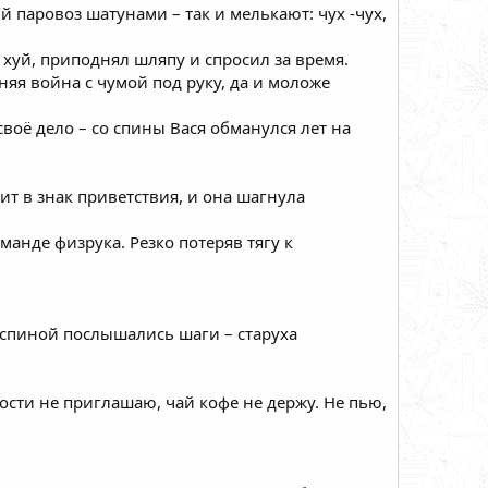
 паровоз шатунами – так и мелькают: чух -чух,
 хуй, приподнял шляпу и спросил за время.
яя война с чумой под руку, да и моложе
воё дело – со спины Вася обманулся лет на
чит в знак приветствия, и она шагнула
манде физрука. Резко потеряв тягу к
а спиной послышались шаги – старуха
гости не приглашаю, чай кофе не держу. Не пью,