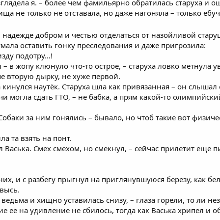
зглядела я. – более чем фамильярно обратилась старуха и 
ща не только не отставала, но даже нагоняла – только ебуч
– в надежде добром и честью отделаться от назойливой стар
думала оставить гонку преследования и даже пригрозила:
изду подотру…!
л – в жопу клюнуло что-то острое, – старуха ловко метнула 
 вторую дырку, не хуже первой.
а кинулся наутёк. Старуха шла как привязанная – он слыша
чи могла сдать ГТО, – не бабка, а прям какой-то олимпийски
 Собаки за ним гонялись – бывало, но чтоб такие вот физи
ла та взять на понт.
 Васька. Смех смехом, но смекнул, – сейчас прилетит еще п
их, и с разбегу прыгнул на приглянувшуюся березу, как белк
ввысь.
ведьма и хищно уставилась снизу, – глаза горели, то ли н
 её на удивление не сбилось, тогда как Васька хрипел и о