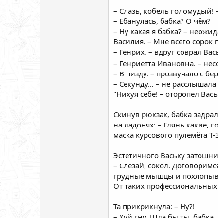
– Слазь, кобель голомудый! 
– Ебанулась, бабка? О чём?
– Ну какая я бабка? – неож
Василия. – Мне всего сорок 
– Генрих, – вдруг соврал Вас
– Генриетта Ивановна. – не
– В пизду. – прозвучало с бе
– Секунду… – не расслышала 
"Нихуя себе! – оторопел Вась
Скинув рюкзак, бабка задра
на ладонях: – Глянь какие, г
маска курсового пулемёта Т-
Эстетичного Ваську затошнил
– Слезай, сокол. Договоримс
грудные мышцы и похлопыва
От таких профессиональных 
Та прикрикнула: – Ну?!
– Хуй гну. Шла бы ты, бабка.