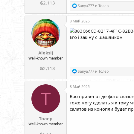
₲2,113
Р
Sanya777
и
Толер
е
а
к
8 Май 2025
ц
и
и
Его і закіну с шашликом
:
Aleksij
Well-known member
₲2,113
Р
Sanya777
и
Толер
е
а
к
8 Май 2025
ц
Т
и
Бро привет а где фото свазо
и
тоже могу сделать я к тому 
:
салатов из конопли будет п
Толер
Well-known member
₲578