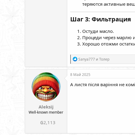
теряются активные вещ
Шаг 3: Фильтрация
Остуди масло.
Процеди через марлю и
Хорошо отожми остатки
Р
Sanya777
и
Толер
е
а
к
8 Май 2025
ц
и
А листя після варіння не ком
и
:
Aleksij
Well-known member
₲2,113