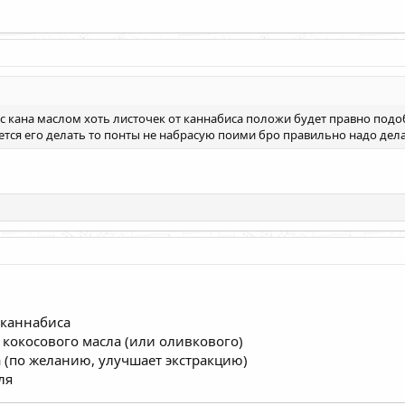
 с кана маслом хоть листочек от каннабиса положи будет правно подоб
ается его делать то понты не набрасую поими бро правильно надо дел
 каннабиса
) кокосового масла (или оливкового)
а (по желанию, улучшает экстракцию)
ля