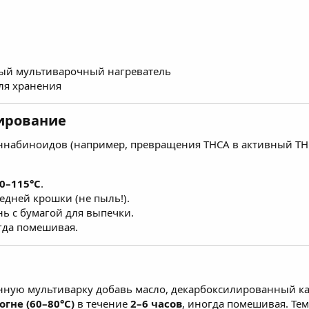
ый мультиварочный нагреватель
ля хранения
лирование
аннабиноидов (например, превращения THCA в активный TH
0–115°C
.
дней крошки (не пыль!).
ь с бумагой для выпечки.
гда помешивая.
нную мультиварку добавь масло, декарбоксилированный ка
огне (60–80°C)
в течение
2–6 часов
, иногда помешивая. Те