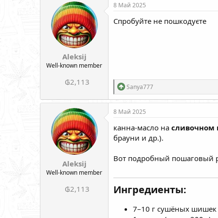
к
8 Май 2025
ц
и
Спробуйте не пошкодуєте
и
:
Aleksij
Well-known member
₲2,113
Р
Sanya777
е
а
к
8 Май 2025
ц
и
канна-масло на
сливочном 
и
брауни и др.).
:
Вот подробный пошаговый р
Aleksij
Well-known member
Ингредиенты:
₲2,113
7–10 г сушёных шишек