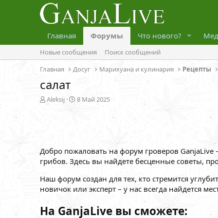
Главная
Форумы
Что нового?
Мед
Новые сообщения
Поиск сообщений
Главная
Досуг
Марихуана и кулинария
Рецепты
салат
А
Д
Aleksij
8 Май 2025
в
а
т
т
о
а
р
н
т
а
Добро пожаловать на форум гроверов GanjaLive
е
ч
м
а
грибов. Здесь вы найдете бесценные советы, пр
ы
л
а
Наш форум создан для тех, кто стремится углуби
новичок или эксперт – у нас всегда найдется ме
На GanjaLive вы сможете: