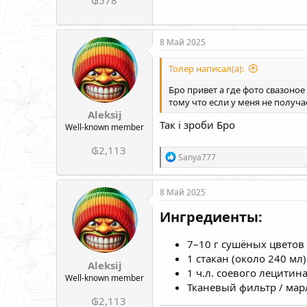
8 Май 2025
Толер написал(а):
Бро привет а где фото свазоное
тому что если у меня не получ
Aleksij
Так і зроби Бро
Well-known member
₲2,113
Р
Sanya777
е
а
к
8 Май 2025
ц
и
Ингредиенты:
и
:
7–10 г сушёных цветов
1 стакан (около 240 мл
Aleksij
1 ч.л. соевого лецитин
Well-known member
Тканевый фильтр / мар
₲2,113