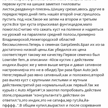
первом кусте на шишке заметил гниловаты
листок,раздвинул-плесень.Шишку срезал,авось другие в
порядке.Через дней пять нашёл второй очаг,пришлось
пустить под нож.Такое-же затем на втором и третьем
кусте.Все три куста опрыскивал фунгицидом,мало
помогло.Считаю что сажать куст на полянке и надеяться
на урожай на параллели средней полосы,примерно
Владимирской,Нижегородской областей
бессмысленно.Теперь о семенах GanjaSeeds.Брал их из-за
достаточно низкой цены.Как убедился их цена
соответствует такому-же качеству.Первое семечко был
Lowrider fem.,в описании -40см кустик с действием
индики.Вырос же у меня выше метра и давал сативное
настроение(на это не в обиде).Три раза брал Auto Jack
Herer;первый раз явно сативный,как и положено,второй
раз вылез куст с крупными листьями и мутным
действием,третий раз нормальный,как первый.Так же
курьёз с Auto Afgani#1;я захотел попробовать действие
stone,спрашивая "консультанта"о действии он
ответил:"о,это индик,это не сатифа,зер гут,йа,йа-
пфффф..".В общем купил,вырастил и после созревания