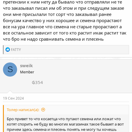
претензии к ним нету да бывало что отправляли не те
что заказывал писал им об этом и при следущем заказе
они мне присылали тот сорт что заказывал ранее
бонусам качество у них хорошее и семена прорастают
все на ура главное что семена не старые прорастают а
все остальное зависит от того кто растит икак растит так
что бро не надо сравнивать семена и плесень
Р
FATTY
е
а
к
sweik
S
ц
Member
и
и
₲354
:
19 Сен 2024
Толер написал(а):
Бро привет то что косаетца что путают семена или ложат что
хотят спорить не буду во многих магазинах такое бывает а вот
причем здесь семена и плесень понять не могу ты хочешь