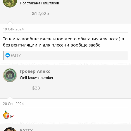
Полстакана Ништяков
₲12,625
19 Сен 2024
Теплица вообще идеальное место обитания для всех ) а
без вентиляции и для плесени вообще заебс
Р
FATTY
е
а
к
Гровер Алекс
ц
Well-known member
и
и
₲28
:
20 Сен 2024
FATTY