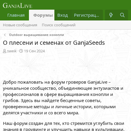
Главная
Форумы
Вход
Что нового?
Регистрация
Медиа
Новые сообщения
Поиск сообщений
Outdoor выращивание конопли
О плесени и семенах от GanjaSeeds
А
Д
sweik
19 Сен 2024
в
а
т
т
о
а
р
н
т
а
Добро пожаловать на форум гроверов GanjaLive –
е
ч
м
а
уникальное сообщество, объединяющее энтузиастов и
ы
л
профессионалов в сфере выращивания конопли и
а
грибов. Здесь вы найдете бесценные советы,
проверенные методы и личные истории, которыми
делятся участники и со всего мира.
Наш форум создан для тех, кто стремится углубить свои
знания в гроувинге и улучшить навыки в культивации.