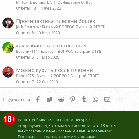
Mr fox
Быстрый ВОПРОС-Быстрый ОТВЕТ
Ответы
18
11 Фев 2022
Профилактика плесени бошек
Jack_Sparrow
Быстрый ВОПРОС-Быстрый ОТВЕТ
Ответы
8
19 Июн 2020
как избавиться от плесени
Ботаник111
Быстрый ВОПРОС-Быстрый ОТВЕТ
Ответы
5
31 Мар 2020
Можно курить после плесени
Bond1975
Быстрый ВОПРОС-Быстрый ОТВЕТ
Ответы
7
22 Окт 2019
Facebook
Twitter
Reddit
Pinterest
Tumblr
WhatsApp
Электронна
Поделиться:
Ваше пребывание на нашем ресурсе
подразумевает, что вам уже исполнилось 18 лет и
вы согласны с перечислеными выше условиями.
Если вы не согласны с этими условиями,