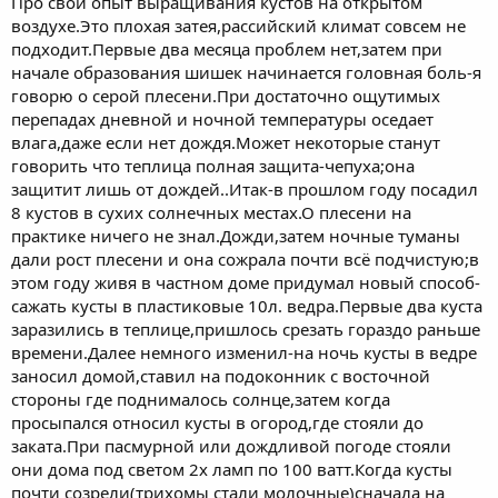
Про свой опыт выращивания кустов на открытом
воздухе.Это плохая затея,рассийский климат совсем не
подходит.Первые два месяца проблем нет,затем при
начале образования шишек начинается головная боль-я
говорю о серой плесени.При достаточно ощутимых
перепадах дневной и ночной температуры оседает
влага,даже если нет дождя.Может некоторые станут
говорить что теплица полная защита-чепуха;она
защитит лишь от дождей..Итак-в прошлом году посадил
8 кустов в сухих солнечных местах.О плесени на
практике ничего не знал.Дожди,затем ночные туманы
дали рост плесени и она сожрала почти всё подчистую;в
этом году живя в частном доме придумал новый способ-
сажать кусты в пластиковые 10л. ведра.Первые два куста
заразились в теплице,пришлось срезать гораздо раньше
времени.Далее немного изменил-на ночь кусты в ведре
заносил домой,ставил на подоконник с восточной
стороны где поднималось солнце,затем когда
просыпался относил кусты в огород,где стояли до
заката.При пасмурной или дождливой погоде стояли
они дома под светом 2х ламп по 100 ватт.Когда кусты
почти созрели(трихомы стали молочные)сначала на