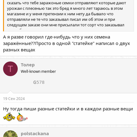
сказать что тебе заражоные семки отправляют которые дают
урожаи с плесенью так это бред я много лет тараюсь в этом
магазине и у меня претензии к ним нету да бывало что
отправляли не те что заказывал писал им об этом и при
следущем заказе они мне присылали тот сорт что заказывал
ранее бонусам качество у них хорошее и семена прорастают
все на ура главное что семена не старые прорастают а все
А я разве говорил где-нибудь что у них семена
остальное зависит от того кто растит икак растит так что бро не
заражённые??Просто в одной "статейке" написал о двух
надо сравнивать с
разных вещах
Толер
Т
Well-known member
₲578
19 Сен 2024
Ну тогда пиши разные статейки и в каждои разные вещи
polstackana