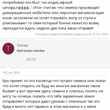
попробовал-это был "не индик,яфный
сатифа,пфффф..".Итог-считаю что семена производят
доморащённые любители или персонал магазина куря
косяк за косяком не хочет отрывать жопу от стула и
упаковывают то семя который ближе лежит.Ко всему
приходится ждать недели две пока заказ отправят
Последнее редактирование модератором:
22 Сен 2024
Толер
Т
Well-known member
₲578
19 Сен 2024
Бро привет то что косаетца что путают семена или ложат
что хотят спорить не буду во многих магазинах такое
бывает а вот причем здесь семена и плесень понять не
могу ты хочешь сказать что тебе заражоные семки
отправляют которые дают урожаи с плесенью так это
бред я много лет тараюсь в этом магазине и у меня