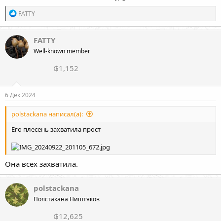
Р
FATTY
е
а
к
FATTY
ц
Well-known member
и
и
₲1,152
:
6 Дек 2024
polstackana написал(а):
Его плесень захватила прост
Она всех захватила.
polstackana
Полстакана Ништяков
₲12,625