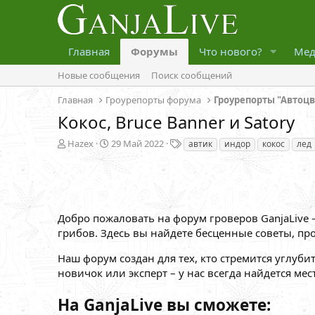
Главная
Форумы
Что нового?
Мед
Новые сообщения
Поиск сообщений
Главная
Гроурепорты форума
Гроурепорты "Автоц
Кокос, Bruce Banner и Satory
А
Д
Т
Hazex
29 Май 2022
автик
индор
кокос
лед
в
а
е
т
т
г
о
а
и
р
н
т
а
Добро пожаловать на форум гроверов GanjaLive
е
ч
м
а
грибов. Здесь вы найдете бесценные советы, пр
ы
л
а
Наш форум создан для тех, кто стремится углуби
новичок или эксперт – у нас всегда найдется ме
На GanjaLive вы сможете: