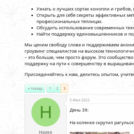
Узнать о лучших сортах конопли и грибов
Открыть для себя секреты эффективных ме
профессиональных теплицах.
Обсудить использование современных тех
Найти поддержку единомышленников и под
Мы ценим свободу слова и поддерживаем анони
гроувинг специалистов на высоком технологичн
– это больше, чем просто форум. Это сообщест
поддержку на пути к совершенству в выращиван
Присоединяйтесь к нам, делитесь опытом, учите
Назад
1
2
3
5 Июл 2022
H
День 39:
На коленке скрутил рагульс
Hazex