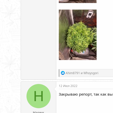
Р
Ahim8791
и
Whoysgori
е
а
к
12 Июл 2022
ц
H
и
Закрываю репорт, так как в
и
:
Hazex