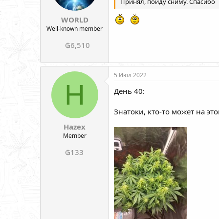
Принял, пойду сниму. Спасибо
WORLD
Well-known member
₲6,510
5 Июл 2022
H
День 40:
Знатоки, кто-то может на эт
Hazex
Member
₲133