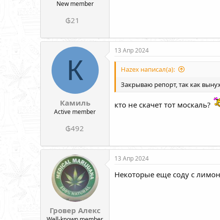
New member
₲21
13 Апр 2024
К
Hazex написал(а):
Закрываю репорт, так как вынуж
Камиль
кто не скачет тот москаль?
Active member
₲492
13 Апр 2024
Некоторые еще соду с лимон
Гровер Алекс
Well-known member