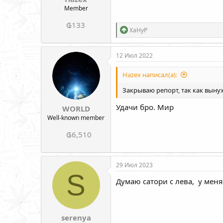
Member
₲133
Р
XaHyP
е
а
к
12 Июл 2022
ц
и
Hazex написал(а):
и
:
Закрываю репорт, так как вынуж
Удачи бро. Мир
WORLD
Well-known member
₲6,510
29 Июл 2023
S
Думаю сатори с лева, у меня
serenya