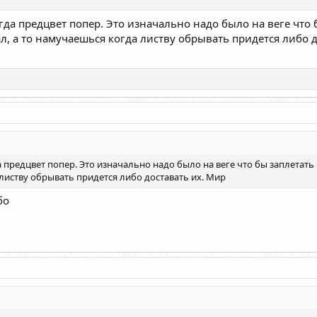
огда предцвет попер. Это изначально надо было на веге что бы
л, а то намучаешься когда листву обрывать придется либо 
а предцвет попер. Это изначально надо было на веге что бы заплетать вс
 листву обрывать придется либо доставать их. Мир
бо