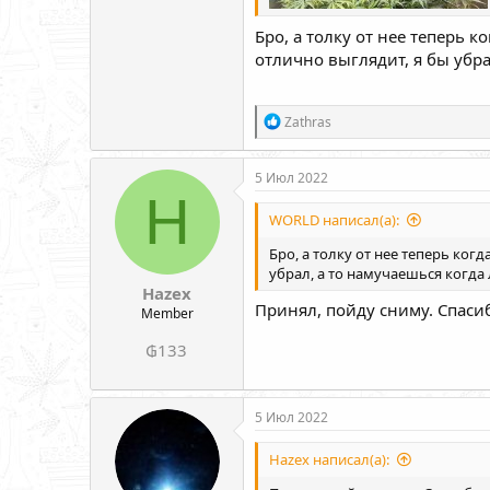
Бро, а толку от нее теперь к
отлично выглядит, я бы убра
Р
Zathras
е
а
к
5 Июл 2022
ц
H
и
WORLD написал(а):
и
:
Бро, а толку от нее теперь когд
убрал, а то намучаешься когда
Hazex
Принял, пойду сниму. Спаси
Member
₲133
5 Июл 2022
Hazex написал(а):