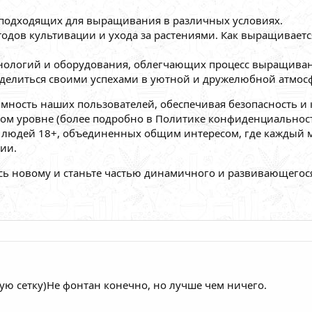
, подходящих для выращивания в различных условиях.
тодов культивации и ухода за растениями. Как выращивает
нологий и оборудования, облегчающих процесс выращиван
елиться своими успехами в уютной и дружелюбной атмосф
мность наших пользователей, обеспечивая безопасность и
ом уровне (более подробно в Политике конфиденциальности
во людей 18+, объединенных общим интересом, где кажды
ии.
сь новому и станьте частью динамичного и развивающегося
кую сетку)Не фонтан конечно, но лучше чем ничего.