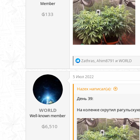
Member
₲133
Р
Zathras
,
Ahim8791
и
WORLD
е
а
к
5 Июл 2022
ц
и
Hazex написал(а):
и
:
День 39:
WORLD
На коленке скрутил рагульскую
Well-known member
₲6,510