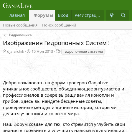
Главная
Форумы
Вход
Что нового?
Регистрация
Медиа
Новые сообщения
Поиск сообщений
Гидропоника
Изображения Гидропонных Систем !
А
Д
Т
djafarchik
15 Ноя 2013
гидропонные системы
в
а
е
т
т
г
о
а
и
р
н
т
а
Добро пожаловать на форум гроверов GanjaLive –
е
ч
м
а
уникальное сообщество, объединяющее энтузиастов и
ы
л
профессионалов в сфере выращивания конопли и
а
грибов. Здесь вы найдете бесценные советы,
проверенные методы и личные истории, которыми
делятся участники и со всего мира.
Наш форум создан для тех, кто стремится углубить свои
знания в гроувинге и улучшить навыки в культивации.