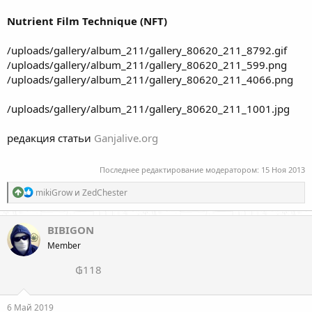
Nutrient Film Technique (NFT)
/uploads/gallery/album_211/gallery_80620_211_8792.gif
/uploads/gallery/album_211/gallery_80620_211_599.png
/uploads/gallery/album_211/gallery_80620_211_4066.png
/uploads/gallery/album_211/gallery_80620_211_1001.jpg
редакция статьи
Ganjalive.org
Последнее редактирование модератором:
15 Ноя 2013
Р
mikiGrow
и
ZedChester
е
а
к
BIBIGON
ц
Member
и
и
₲118
:
6 Май 2019