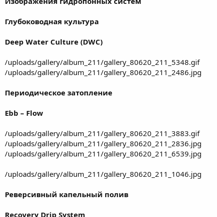
Изображения гидропонных систем
Глубоководная культура
Deep Water Culture (DWC)
/uploads/gallery/album_211/gallery_80620_211_5348.gif
/uploads/gallery/album_211/gallery_80620_211_2486.jpg
Периодическое затопление
Ebb – Flow
/uploads/gallery/album_211/gallery_80620_211_3883.gif
/uploads/gallery/album_211/gallery_80620_211_2836.jpg
/uploads/gallery/album_211/gallery_80620_211_6539.jpg
/uploads/gallery/album_211/gallery_80620_211_1046.jpg
Реверсивный капельный полив
Recovery Drip System