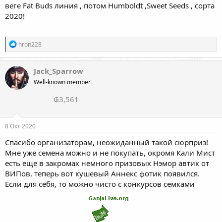
веге Fat Buds линия , потом Humboldt ,Sweet Seeds , сорта
2020!
Р
hron228
е
а
к
Jack_Sparrow
ц
Well-known member
и
и
₲3,561
:
8 Окт 2020
Спасибо организаторам, неожиданный такой сюрприз!
Мне уже семена можно и не покупать, окромя Кали Мист
есть еще в закромах немного призовых Нэмор автик от
ВИПов, теперь вот кушевый Аннекс фотик появился.
Если для себя, то можно чисто с конкурсов семками