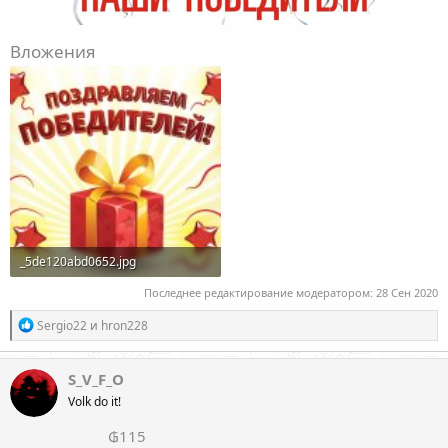
Вложения
_5de120abd0652.jpg
144.5 KB · Просмотры: 20
Последнее редактирование модератором:
28 Сен 2020
Р
Sergio22
и
hron228
е
а
к
S_V_F_O
ц
Volk do it!
и
и
₲115
: