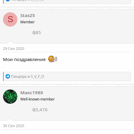
е
а
к
Stas25
S
ц
Member
и
и
₲85
:
29 Сен 2020
Мои поздравления
Р
Пандора
и
S_V_F_O
е
а
к
Макс1980
ц
Well-known member
и
и
₲5,470
:
30 Сен 2020