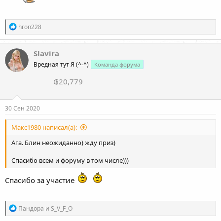
Р
hron228
е
а
к
Slavira
ц
Вредная тут Я (^-^)
Команда форума
и
и
₲20,779
:
30 Сен 2020
Макс1980 написал(а):
Ага. Блин неожиданно) жду приз)
Спасибо всем и форуму в том числе)))
Спасибо за участие
Р
Пандора
и
S_V_F_O
е