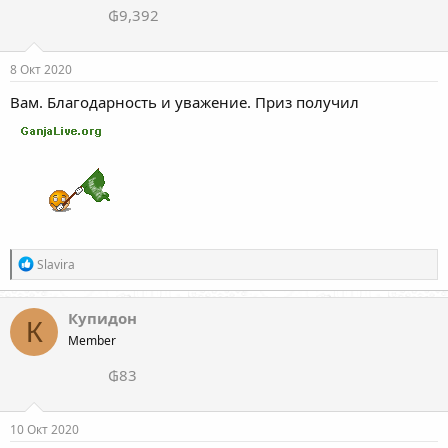
₲9,392
:
8 Окт 2020
Вам. Благ одарность и уважение. Приз получил
Р
Slavira
е
а
к
Купидон
К
ц
Member
и
и
₲83
:
10 Окт 2020