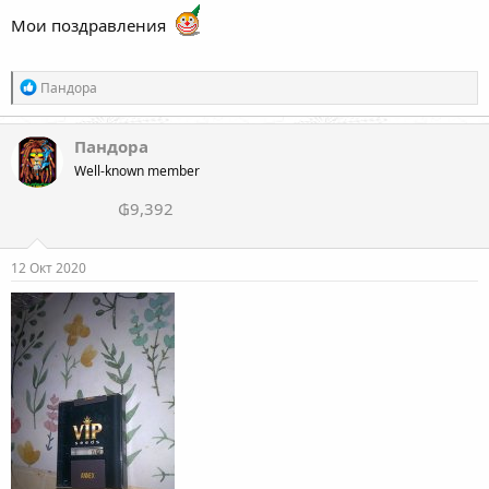
Мои поздравления
Р
Пандора
е
а
к
Пандора
ц
Well-known member
и
и
₲9,392
:
12 Окт 2020