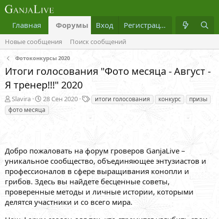
Главная
Форумы
Вход
Что нового?
Регистрация
Медиа
Новые сообщения
Поиск сообщений
Фотоконкурсы 2020
Итоги голосования "Фото месяца - Август -
Я тренер!!!" 2020
А
Д
Т
Slavira
28 Сен 2020
итоги голосования
конкурс
призы
в
а
е
фото месяца
т
т
г
о
а
и
р
н
т
а
Добро пожаловать на форум гроверов GanjaLive –
е
ч
м
а
уникальное сообщество, объединяющее энтузиастов и
ы
л
профессионалов в сфере выращивания конопли и
а
грибов. Здесь вы найдете бесценные советы,
проверенные методы и личные истории, которыми
делятся участники и со всего мира.