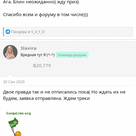
Ага. Блин неожиданно) жду приз)
Спасибо всем и форуму в том числе)))
Р
Пандора
и
S_V_F_O
е
а
к
Slavira
ц
Вредная тут Я (^-^)
Команда форума
и
и
₲20,779
:
30 Сен 2020
Двое правда так и не отписались пока( Но ждать их не
будем, заявка отправлена. Ждем треки