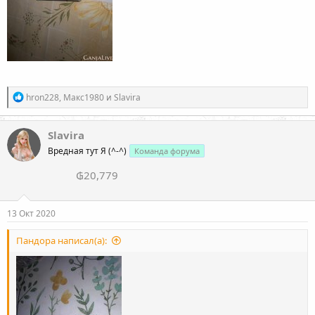
Р
hron228
,
Макс1980
и
Slavira
е
а
к
Slavira
ц
Вредная тут Я (^-^)
Команда форума
и
и
₲20,779
:
13 Окт 2020
Пандора написал(а):