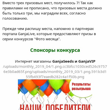
Вместо трех призовых мест, получилось 7! Так как
правилами не прописано, что призовых места должно
быть только три, мы наградим всех, согласно
голосованию.
Прежде чем распишу места, напомню о партнерах
портала GanjaLive, которые предоставляют призы в
серии конкурсов "Фото месяца".
Спонсоры конкурса
Интернет магазины
GanjaSeeds и GanjaVIP
/uploads/monthly_2019_04/1.png.cc3bfcc1030ced526c9757
6e3b0ad65f.png
/uploads/monthly_2019_03/1.png.591b3d1
55fb493f7eaedb282c4a1f50b.png