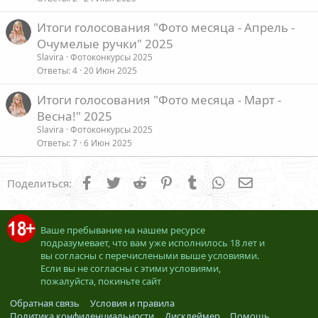
Итоги голосования "Фото месяца - Апрель -
Очумелые ручки" 2025
Slavira
Фотоконкурсы 2025
Ответы
4
20 Июн 2025
Итоги голосования "Фото месяца - Март -
Весна!" 2025
Slavira
Фотоконкурсы 2025
Ответы
7
6 Июн 2025
Facebook
Twitter
Reddit
Pinterest
Tumblr
WhatsApp
Электронна
Поделиться:
Ваше пребывание на нашем ресурсе
подразумевает, что вам уже исполнилось 18 лет и
вы согласны с перечислеными выше условиями.
Если вы не согласны с этими условиями,
пожалуйста, покиньте сайт
Обратная связь
Условия и правила
Политика конфиденциальности
Дисклеймер
Помощь