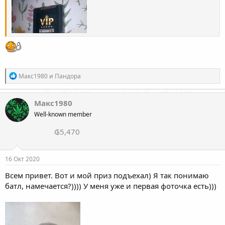
Р
Макс1980
и
Пандора
е
а
к
Макс1980
ц
Well-known member
и
и
₲5,470
:
16 Окт 2020
Всем привет. Вот и мой приз подъехал) Я так понимаю
батл, намечается?)))) У меня уже и первая фоточка есть)))