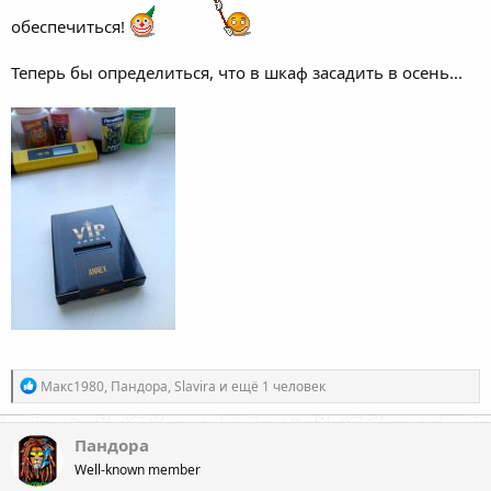
обеспечиться!
Теперь бы определиться, что в шкаф засадить в осень...
Р
Макс1980
,
Пандора
,
Slavira
и ещё 1 человек
е
а
к
Пандора
ц
Well-known member
и
и