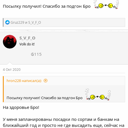
Посылку получил! Спасибо за подгон Бро
Р
Gruz229
и
S_V_F_O
е
а
к
S_V_F_O
ц
Volk do it!
и
и
₲115
:
4 Окт 2020
hron228 написал(а):
Посылку получил! Спасибо за подгон Бро
На здоровье Бро!
У меня запланированы посадки по сортам и банкам на
ближайший год и просто не где высадить еще, сейчас на