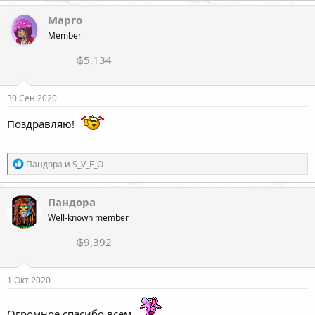
а
к
Марго
ц
Member
и
и
₲5,134
:
30 Сен 2020
Поздравляю!
Р
Пандора
и
S_V_F_O
е
а
к
Пандора
ц
Well-known member
и
и
₲9,392
:
1 Окт 2020
Огромное спасибо всем...