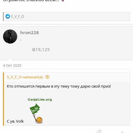
Р
S_V_F_O
е
а
к
hron228
ц
.
и
и
₲19,125
:
4 Окт 2020
S_V_F_O написал(а):
Кто отпишется первым в эту тему тому дарю свой приз!
С ув. Volk