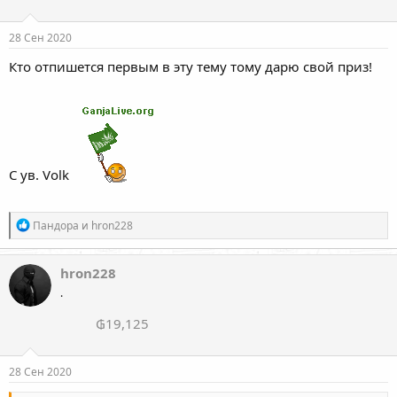
28 Сен 2020
Кто отпишется первым в эту тему тому дарю свой приз!
С ув. Volk
Р
Пандора
и
hron228
е
а
к
hron228
ц
.
и
и
₲19,125
:
28 Сен 2020