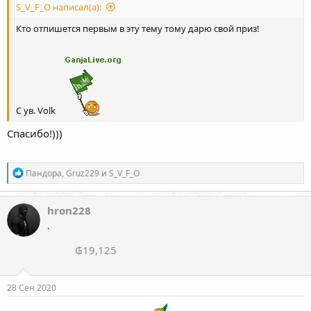
S_V_F_O написал(а):
Кто отпишется первым в эту тему тому дарю свой приз!
С ув. Volk
Спасибо!)))
Р
Пандора
,
Gruz229
и
S_V_F_O
е
а
к
hron228
ц
.
и
и
₲19,125
:
28 Сен 2020