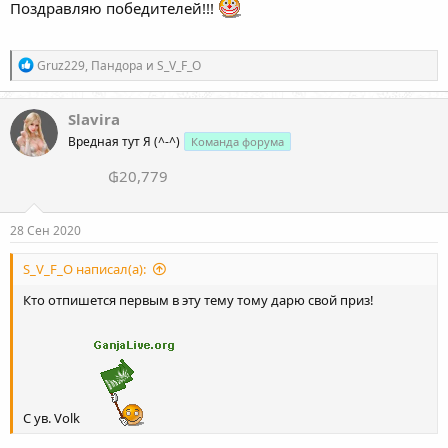
Поздравляю победителей!!!
Р
Gruz229
,
Пандора
и
S_V_F_O
е
а
к
Slavira
ц
Вредная тут Я (^-^)
Команда форума
и
и
₲20,779
:
28 Сен 2020
S_V_F_O написал(а):
Кто отпишется первым в эту тему тому дарю свой приз!
С ув. Volk