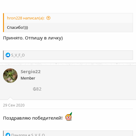
hron228 написал(а):
Спасибо!)))
Принято. Отпишу в личку)
Р
S_V_F_O
е
а
к
Sergio22
ц
Member
и
и
₲82
:
29 Сен 2020
Поздравляю победителей!
Р
Пандора
и
S_V_F_O