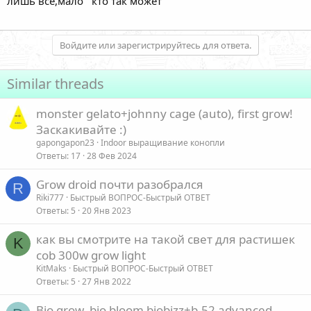
лишь все,мало кто так может
Войдите или зарегистрируйтесь для ответа.
Similar threads
monster gelato+johnny cage (auto), first grow!
Заскакивайте :)
gapongapon23
Indoor выращивание конопли
Ответы
17
28 Фев 2024
Grow droid почти разобрался
R
Riki777
Быстрый ВОПРОС-Быстрый ОТВЕТ
Ответы
5
20 Янв 2023
как вы смотрите на такой свет для растишек
K
cob 300w grow light
KitMaks
Быстрый ВОПРОС-Быстрый ОТВЕТ
Ответы
5
27 Янв 2022
Bio grow, bio bloom biobizz+b-52 advanced