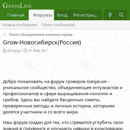
Главная
Форумы
Вход
Что нового?
Регистрация
Медиа
Новые сообщения
Поиск сообщений
Поиск оборудования в вашем городе
Grow-Новосибирск(Россия)
А
Д
shmyga
31 Янв 2011
в
а
т
т
о
а
р
н
т
а
Добро пожаловать на форум гроверов GanjaLive –
е
ч
м
а
уникальное сообщество, объединяющее энтузиастов и
ы
л
профессионалов в сфере выращивания конопли и
а
грибов. Здесь вы найдете бесценные советы,
проверенные методы и личные истории, которыми
делятся участники и со всего мира.
Наш форум создан для тех, кто стремится углубить свои
знания в гроувинге и улучшить навыки в культивации.