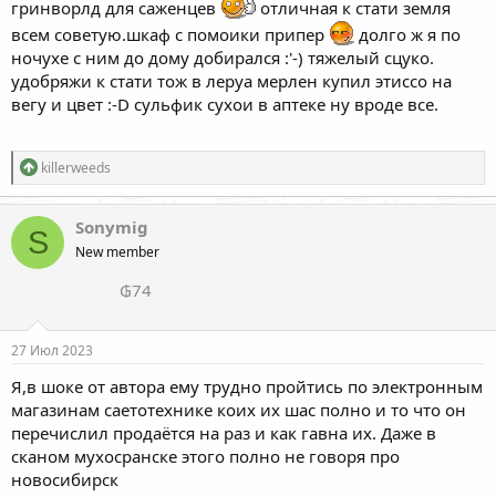
гринворлд для саженцев
отличная к стати земля
всем советую.шкаф с помоики припер
долго ж я по
ночухе с ним до дому добирался :'-) тяжелый сцуко.
удобряжи к стати тож в леруа мерлен купил этиссо на
вегу и цвет :-D сульфик сухои в аптеке ну вроде все.
Р
killerweeds
е
а
к
Sonymig
S
ц
New member
и
и
₲74
:
27 Июл 2023
Я,в шоке от автора ему трудно пройтись по электронным
магазинам саетотехнике коих их шас полно и то что он
перечислил продаётся на раз и как гавна их. Даже в
сканом мухосранске этого полно не говоря про
новосибирск