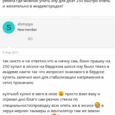
ребята где можнок упить изу для днат 250 быстро очень
и желательно в академгородке?
shmyga
S
New member
₲0
3 Апр 2011
так никто и не ответил.что ж начну сам, блин прашку на
250 купил в элсисе на бердском шоссе изу было тяжко в
академе наити так что аопросил знакомого в бердске
купить залечил мол для стабилизации напряжения в
сети) проканало
култьюб купил в меге в икее
просто взял вазу и
отрезал дно благо сам резчик стекла по
специальности)проводку всю опять же в элсисе
в
леруа мерлен таимеры и вентилятор там же землю