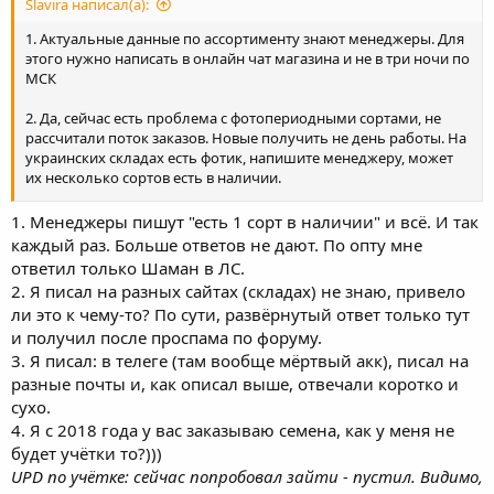
Slavira написал(а):
1. Актуальные данные по ассортименту знают менеджеры. Для
этого нужно написать в онлайн чат магазина и не в три ночи по
МСК
2. Да, сейчас есть проблема с фотопериодными сортами, не
рассчитали поток заказов. Новые получить не день работы. На
украинских складах есть фотик, напишите менеджеру, может
их несколько сортов есть в наличии.
3. По опту, вы писали на почту указанную в этой теме и вам не
1. Менеджеры пишут "есть 1 сорт в наличии" и всё. И так
ответили? Вы звонили по номерам и вам не ответили?
каждый раз. Больше ответов не дают. По опту мне
ответил только Шаман в ЛС.
4. Если вы делали заказ, но не регистрировались, то вашей
2. Я писал на разных сайтах (складах) не знаю, привело
учетной записи и не будет.
ли это к чему-то? По сути, развёрнутый ответ только тут
и получил после проспама по форуму.
Менеджер уведомлен, с вами свяжутся.
3. Я писал: в телеге (там вообще мёртвый акк), писал на
разные почты и, как описал выше, отвечали коротко и
сухо.
4. Я с 2018 года у вас заказываю семена, как у меня не
будет учётки то?)))
UPD по учётке: сейчас попробовал зайти - пустил. Видимо,