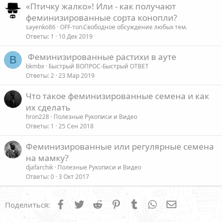
«Птичку жалко»! Или - как получают
феминизированные сорта конопли?
sayenko86
OFF-топ.Свободное обсуждение любых тем.
Ответы
1
10 Дек 2019
Феминизированные растихи в ауте
B
bkmbx
Быстрый ВОПРОС-Быстрый ОТВЕТ
Ответы
2
23 Мар 2019
Что такое феминизированные семена и как
их сделать
hron228
Полезные Рукописи и Видео
Ответы
1
25 Сен 2018
Феминизированные или регулярные семена
на мамку?
djafarchik
Полезные Рукописи и Видео
Ответы
0
3 Окт 2017
Facebook
Twitter
Reddit
Pinterest
Tumblr
WhatsApp
Электронна
Поделиться: