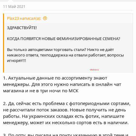
11 Май 2021
Plax23 написал(а):
ЗДРАВСТВУЙТЕ!
КОГДА ПОЯВЯТСЯ НОВЫЕ ФЕМИНИЗИРОВАННЫЕ СЕМЕНА?
Вы только автоцветами торговать стали? Никто не даёт
никакого ответа, техподдержка на отвали работает, вопросы
игнорят!!!
По опту тоже 0 реакции, куда бы ни писал!
1. Актуальные данные по ассортименту знают
менеджеры. Для этого нужно написать в онлайн чат
И ещё: моя учётная запись не найдена. НЕ могу в свою учётку
магазина и не в три ночи по МСК
войти. Почему так и что у вас произошло вообще?
2. Да, сейчас есть проблема с фотопериодными сортами,
не рассчитали поток заказов. Новые получить не день
работы. На украинских складах есть фотик, напишите
менеджеру, может их несколько сортов есть в наличии.
3. По опту, вы писали на почту указанную в этой теме и