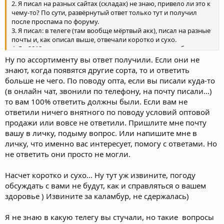
2. Я писал на разных сайтах (складах) не знаю, привело ли это к
чему-то? По сути, развёрнутый ответ только тут и получил
после проспама по форуму.
3. Я писал: в телеге (там вообще мёртвый акк), писал на разные
почты и, как описал выше, отвечали коротко и сухо.
4. Я с 2018 года у вас заказываю семена, как у меня не будет
учётки то?)))
Ну по ассортименту вы ответ получили. Если они не
UPD по учётке: сейчас попробовал зайти - пустил. Видимо,
знают, когда появятся другие сорта, то и ответить
система затроила. Не давала даже восстановить пароль по
больше не чего. По поводу опта, если вы писали куда-то
имейлу.
(в онлайн чат, звонили по телефону, на почту писали...)
то вам 100% ответить должны были. Если вам не
Ладно, будем ждать тогда. Очень жаль. Как появится
ответили ничего внятного по поводу условий оптовой
ассортимент в полной мере, закажу себе на год вперёд...
продажи или вовсе не ответили. Пришлите мне почту
вашу в личку, подыму вопрос. Или напишите мне в
личку, что именно вас интересует, помогу с ответами. Но
не ответить они просто не могли.
Насчет коротко и сухо... Ну тут уж извините, погоду
обсуждать с вами не будут, как и справляться о вашем
здоровье ) Извините за каламбур, не сдержалась)
Я не знаю в какую телегу вы стучали, но такие вопросы