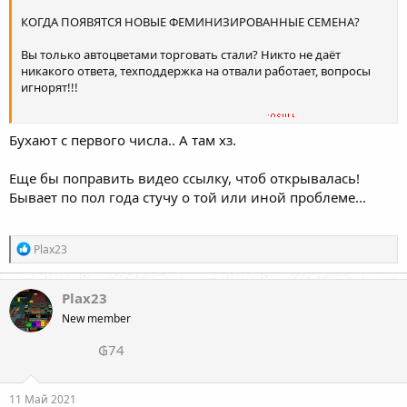
КОГДА ПОЯВЯТСЯ НОВЫЕ ФЕМИНИЗИРОВАННЫЕ СЕМЕНА?
Вы только автоцветами торговать стали? Никто не даёт
никакого ответа, техподдержка на отвали работает, вопросы
игнорят!!!
По опту тоже 0 реакции, куда бы ни писал!
Бухают с первого числа.. А там хз.
И ещё: моя учётная запись не найдена. НЕ могу в свою учётку
Еще бы поправить видео ссылку, чтоб открывалась!
войти. Почему так и что у вас произошло вообще?
Бывает по пол года стучу о той или иной проблеме...
Р
Plax23
е
а
к
Plax23
ц
New member
и
и
₲74
:
11 Май 2021