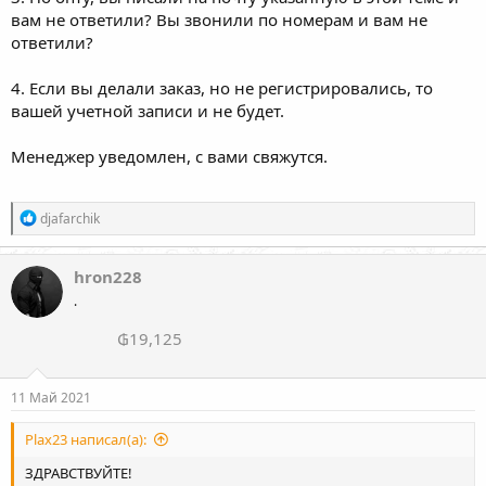
вам не ответили? Вы звонили по номерам и вам не
ответили?
4. Если вы делали заказ, но не регистрировались, то
вашей учетной записи и не будет.
Менеджер уведомлен, с вами свяжутся.
Р
djafarchik
е
а
к
hron228
ц
.
и
и
₲19,125
:
11 Май 2021
Plax23 написал(а):
ЗДРАВСТВУЙТЕ!