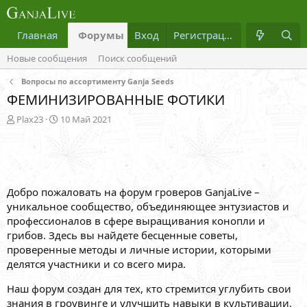
Главная
Форумы
Вход
Что нового?
Регистрация
Медиа
Новые сообщения
Поиск сообщений
Вопросы по ассортименту Ganja Seeds
ФЕМИНИЗИРОВАННЫЕ ФОТИКИ
А
Д
Plax23
10 Май 2021
в
а
т
т
о
а
р
н
т
а
Добро пожаловать на форум гроверов GanjaLive –
е
ч
м
а
уникальное сообщество, объединяющее энтузиастов и
ы
л
профессионалов в сфере выращивания конопли и
а
грибов. Здесь вы найдете бесценные советы,
проверенные методы и личные истории, которыми
делятся участники и со всего мира.
Наш форум создан для тех, кто стремится углубить свои
знания в гроувинге и улучшить навыки в культивации.