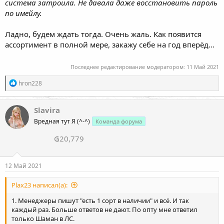
система затроила. Не давала даже восстановить пароль
по имейлу.
Ладно, будем ждать тогда. Очень жаль. Как появится
ассортимент в полной мере, закажу себе на год вперёд...
Последнее редактирование модератором:
11 Май 2021
Р
hron228
е
а
к
Slavira
ц
Вредная тут Я (^-^)
Команда форума
и
и
₲20,779
:
12 Май 2021
Plax23 написал(а):
1. Менеджеры пишут "есть 1 сорт в наличии" и всё. И так
каждый раз. Больше ответов не дают. По опту мне ответил
только Шаман в ЛС.