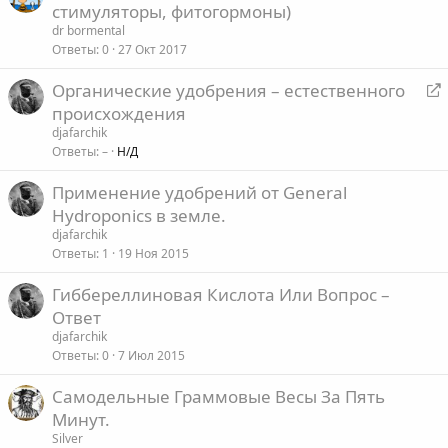
стимуляторы, фитогормоны)
dr bormental
Ответы
0
27 Окт 2017
Органические удобрения – естественного
е
происхождения
р
djafarchik
е
Ответы
–
Н/Д
а
Применение удобрений от General
д
Hydroponics в земле.
р
е
djafarchik
Ответы
1
19 Ноя 2015
с
а
Гиббереллиновая Кислота Или Вопрос –
ц
Ответ
djafarchik
я
Ответы
0
7 Июл 2015
Самодельные Граммовые Весы За Пять
Минут.
Silver