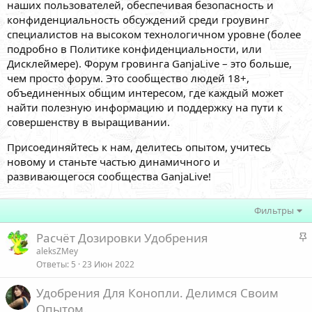
наших пользователей, обеспечивая безопасность и
конфиденциальность обсуждений среди гроувинг
специалистов на высоком технологичном уровне (более
подробно в Политике конфиденциальности, или
Дисклеймере). Форум гровинга GanjaLive – это больше,
чем просто форум. Это сообщество людей 18+,
объединенных общим интересом, где каждый может
найти полезную информацию и поддержку на пути к
совершенству в выращивании.
Присоединяйтесь к нам, делитесь опытом, учитесь
новому и станьте частью динамичного и
развивающегося сообщества GanjaLive!
Фильтры
З
Расчёт Дозировки Удобрения
а
aleksZMey
Ответы
5
23 Июн 2022
к
р
Удобрения Для Конопли. Делимся Своим
е
Опытом.
п