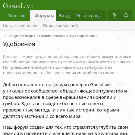
Главная
Форумы
Вход
Что нового?
Регистрация
Медиа
Новые сообщения
Поиск сообщений
Энциклопедия конопли (статьи о выращивании)
Удобрения
Конопля - живучее растение, обладающее стойким иммунитетом и
способностью произрастать в различных климатических условиях.
Но гроверов интересует не выживаемость культуры, а ее
производительность. Для повышения урожайности своих
растений многие садоводы используют удобрения, добавки и
стимуляторы, содержащие необходимые для жизни каннабиса
Добро пожаловать на форум гроверов GanjaLive –
микроэлементы. В данном разделе собраны полезные статьи о
уникальное сообщество, объединяющее энтузиастов и
правилах внесения различных удобрений на разных стадиях
профессионалов в сфере выращивания конопли и
жизненного цикла.
грибов. Здесь вы найдете бесценные советы,
проверенные методы и личные истории, которыми
делятся участники и со всего мира.
Наш форум создан для тех, кто стремится углубить свои
знания в гроувинге и улучшить навыки в культивации.