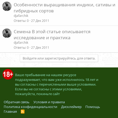
Особенности выращивания индики, сативы и
гибридных сортов
djafarchik
Ответы
0
27 Дек 2011
Семена В этой статье описывается
исследование и практика
djafarchik
Ответы
0
27 Дек 2011
Войдите или зарегистрируйтесь для ответа.
Ваше пребывание на нашем ресурсе
подразумевает, что вам уже исполнилось 18 лет и
вы согласны с перечислеными выше условиями.
Если вы не согласны с этими условиями,
пожалуйста, покиньте сайт
Обратная связь
Условия и правила
Политика конфиденциальности
Дисклеймер
Помощь
Главная
R
S