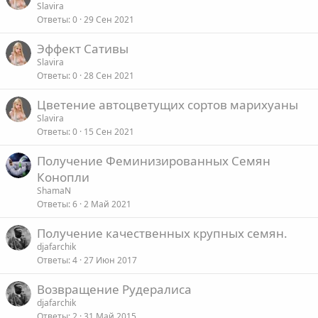
Slavira
л
Ответы
0
29 Сен 2021
е
Эффект Сативы
о
Slavira
Ответы
0
28 Сен 2021
Цветение автоцветущих сортов марихуаны
Slavira
Ответы
0
15 Сен 2021
Получение Феминизированных Семян
Конопли
ShamaN
Ответы
6
2 Май 2021
Получение качественных крупных семян.
djafarchik
Ответы
4
27 Июн 2017
Возвращение Рудералиса
djafarchik
Ответы
2
31 Май 2015