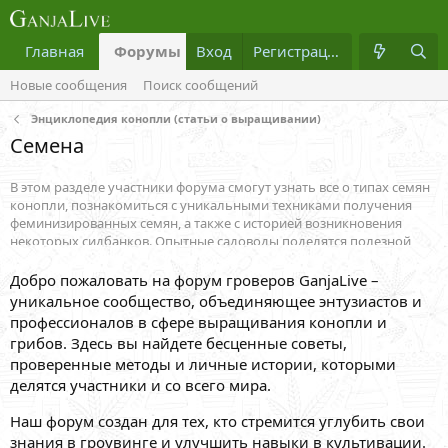
Главная
Форумы
Вход
Что нового?
Регистрация
Медиа
Новые сообщения
Поиск сообщений
Энциклопедия конопли (статьи о выращивании)
Семена
В этом разделе участники форума смогут узнать все о типах семян
конопли, познакомиться с уникальными техниками получения
феминизированных семян, а также с историей возникновения
некоторых сидбанков. Опытные садоводы поделятся полезной
информацией о дикорастущей конопле, расскажут, что такое
ландрейсы и поведают факты, о некоторых легендарных сортах
Добро пожаловать на форум гроверов GanjaLive –
каннабиса.
уникальное сообщество, объединяющее энтузиастов и
профессионалов в сфере выращивания конопли и
грибов. Здесь вы найдете бесценные советы,
проверенные методы и личные истории, которыми
делятся участники и со всего мира.
Наш форум создан для тех, кто стремится углубить свои
знания в гроувинге и улучшить навыки в культивации.