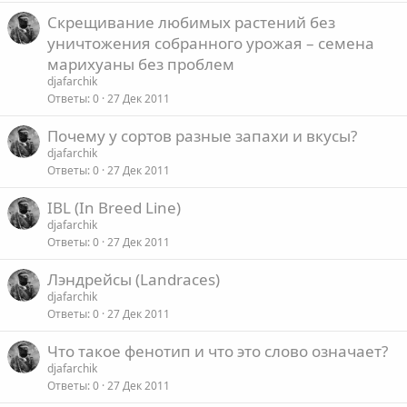
Скрещивание любимых растений без
уничтожения собранного урожая – семена
марихуаны без проблем
djafarchik
Ответы
0
27 Дек 2011
Почему у сортов разные запахи и вкусы?
djafarchik
Ответы
0
27 Дек 2011
IBL (In Breed Line)
djafarchik
Ответы
0
27 Дек 2011
Лэндрейсы (Landraces)
djafarchik
Ответы
0
27 Дек 2011
Что такое фенотип и что это слово означает?
djafarchik
Ответы
0
27 Дек 2011