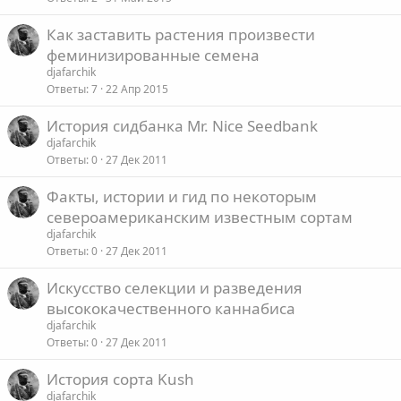
Как заставить растения произвести
феминизированные семена
djafarchik
Ответы
7
22 Апр 2015
История сидбанка Mr. Nice Seedbank
djafarchik
Ответы
0
27 Дек 2011
Факты, истории и гид по некоторым
североамериканским известным сортам
djafarchik
Ответы
0
27 Дек 2011
Искусство селекции и разведения
высококачественного каннабиса
djafarchik
Ответы
0
27 Дек 2011
История сорта Kush
djafarchik