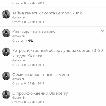
Ответы
0
27 Дек 2011
Тайна генетики сорта Lemon Skunk
djafarchik
Ответы
0
27 Дек 2011
Как вырастить сативу
е
djafarchik
Ответы
–
Н/Д
р
е
Ретроспективный обзор лучших сортов 70–80-
а
х годов XX века
д
djafarchik
р
Ответы
0
27 Дек 2011
е
с
Феминизированные семена
а
djafarchik
ц
Ответы
0
27 Дек 2011
я
О происхождении Blueberry
djafarchik
Ответы
0
27 Дек 2011