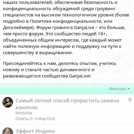
наших пользователей, обеспечивая безопасность и
конфиденциальность обсуждений среди гроувинг
специалистов на высоком технологичном уровне (более
подробно в Политике конфиденциальности, или
Дисклеймере). Форум гровинга GanjaLive – это больше,
чем просто форум. Это сообщество людей 18+,
объединенных общим интересом, где каждый может
найти полезную информацию и поддержку на пути к
совершенству в выращивании.
Присоединяйтесь к нам, делитесь опытом, учитесь
новому и станьте частью динамичного и
развивающегося сообщества GanjaLive!
Фильтры
З
Самый лёгкий способ прорастить семена
а
конопли.
к
Martishka
р
Ответы
0
6 Мар 2024
е
Эффект Индики
п