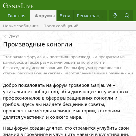
Главная
Форумы
Вход
Что нового?
Регистрация
Медиа
Новые сообщения
Поиск сообщений
Досуг
Производные конопли
Этот раздел форума мы посвятили производным продуктам из
каннабиса, а также разместили рецепты по его почти
безотходному использованию. Гостям форума представлены
статьи, раскрывающие секреты изготовления гашиша различными
способами и техниками. Также мы разместили заметки об
историческом использовании гашиша, конопляного молока, как
Добро пожаловать на форум гроверов GanjaLive –
церемониального напитка, каши из дикорастущего каннабиса и
уникальное сообщество, объединяющее энтузиастов и
много другого. Знаменитый рецепт Рика Симсона по
профессионалов в сфере выращивания конопли и
изготовлению канна масла также можно найти в данном разделе.
грибов. Здесь вы найдете бесценные советы,
Изыскательный гость сможет отыскать рецепт изготовления
проверенные методы и личные истории, которыми
чистейшего экстракта, именуемого "Янтарь", а также способ его
делятся участники и со всего мира.
употребления.
Наш форум создан для тех, кто стремится углубить свои
знания в гроувинге и улучшить навыки в культивации.