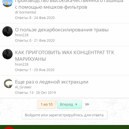
Производство высококачественного гашиша
с помощью мешков-фильтров
dr bormental
Ответы
8
24 Фев 2020
О пользе декарбоксилирования травы
hron228
Ответы
0
21 Фев 2020
КАК ПРИГОТОВИТЬ WAX КОНЦЕНТРАТ ТГК
МАРИХУАНЫ
hron228
Ответы
1
29 Янв 2020
Еще раз о ледяной экстракции
Al_Grower
Ответы
13
26 Окт 2019
Last
1 из 10
Вперёд
Войдите или зарегистрируйтесь для ответа.