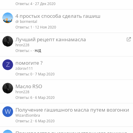
Ответы
4
27 Дек 2020
4 простых способа сделать гашиш
dr bormental
Ответы
1
12 Ноя 2020
Лучший рецепт каннамасла
е
hron228
Ответы
–
Н/Д
р
е
помогите ?
а
Z
zdorov111
д
Ответы
0
7 Мар 2020
р
е
Масло RSO
с
hron228
а
Ответы
6
6 Мар 2020
ц
Получение гашишного масла путем возгонки
W
я
WizardSombra
Ответы
2
6 Мар 2020