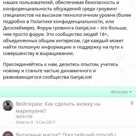
наших пользователей, обеспечивая безопасность и
конфиденциальность обсуждений среди гроувинг
специалистов на высоком технологичном уровне (более
подробно в Политике конфиденциальности, или
Дисклеймере). Форум гровинга GanjaLive – это больше,
чем просто форум. Это сообщество людей 18+,
объединенных общим интересом, где каждый может
найти полезную информацию и поддержку на пути к
совершенству в выращивании.
Присоединяйтесь к нам, делитесь опытом, учитесь
новому и станьте частью динамичного и
развивающегося сообщества GanjaLive!
Фильтры
З
Вейперам: Как сделать жижку на
а
марихуане?
к
djafarchik
р
Ответы
0
3 Сен 2017
е
Янтарные масла!! Простейший способ с
п