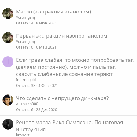
Масло (экстракция этанолом)
Voron_ganj
Ответы
4
8 Июн 2021
Первая экстракция изопропанолом
Voron_ganj
Ответы
0
6 Май 2021
Если трава слабая, то можно попробовать так
I
(делаем постоянно), можно и пыль так
сварить слабенькие сознание теряют
Infernogold
Ответы
33
4 Фев 2021
Что сделать с непрущего дичкмаря?
Антонио000
Ответы
6
28 Дек 2020
Рецепт масла Рика Симпсона. Пошаговая
инструкция
hron228