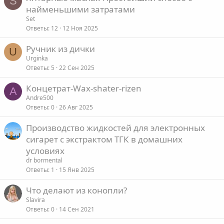
S
найменьшими затратами
л
е
Set
Ответы
12
12 Ноя 2025
о
Ручник из дички
U
Urginka
Ответы
5
22 Сен 2025
Концетрат-Wax-shater-rizen
A
Andre500
Ответы
0
26 Авг 2025
Производство жидкостей для электронных
сигарет с экстрактом ТГК в домашних
условиях
dr bormental
Ответы
1
15 Янв 2025
Что делают из конопли?
Slavira
Ответы
0
14 Сен 2021