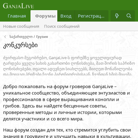
Главная
Форумы
Вход
Что нового?
Регистрация
Медиа
Новые сообщения
Поиск сообщений
საქართველო / Грузия
კონკურსები
ძვირფასო მეგობრებო, GanjaLive-ს ფორუმზე ყოველთვიურად
ტარდება ყველა სახის გასართობი ღონისძიება, მათ შორის საპრიზო
ღონისძიებები. თვალი ადევნეთ სიახლეებს, მიიღეთ მონაწილეობა
და მოიგეთ პრიზები ჩვენი პარტნიორებისგან. ჩვენთან ხმის მიცემა
ღია და მიუკერძოებელია. მასში მონაწილეობს ფორუმის
თითოეული წევრი. ხმის მიცემის შედეგები ყოველთვის არის
Добро пожаловать на форум гроверов GanjaLive –
საჯარო.
уникальное сообщество, объединяющее энтузиастов и
профессионалов в сфере выращивания конопли и
грибов. Здесь вы найдете бесценные советы,
проверенные методы и личные истории, которыми
делятся участники и со всего мира.
Наш форум создан для тех, кто стремится углубить свои
знания в гроувинге и улучшить навыки в культивации.