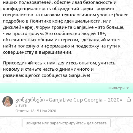
наших пользователей, обеспечивая безопасность и
конфиденциальность обсуждений среди гроувинг
специалистов на высоком технологичном уровне (более
подробно в Политике конфиденциальности, или
Дисклеймере). Форум гровинга GanjaLive – это больше,
чем просто форум. Это сообщество людей 18+,
объединенных общим интересом, где каждый может
найти полезную информацию и поддержку на пути к
совершенству в выращивании.
Присоединяйтесь к нам, делитесь опытом, учитесь
новому и станьте частью динамичного и
развивающегося сообщества GanjaLive!
Фильтры
З
კონკურსები «GanjaLive Cup Georgia – 2020»
а
Slavira
Ответы
18
5 Ноя 2020
к
р
Войдите или зарегистрируйтесь для ответа.
т