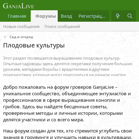
Главная
Форумы
Вход
Что нового?
Регистрация
Медиа
Новые сообщения
Поиск сообщений
Сад и огород
Плодовые культуры
Этот раздел посвящается выращиванию плодовых культур.
Опытные садоводы здесь делятся секретами получения больших
урожаев, методами борьбы с вредителями и другими
полезностями, которые могут пригодиться на дачном участке.
Добро пожаловать на форум гроверов GanjaLive –
уникальное сообщество, объединяющее энтузиастов и
профессионалов в сфере выращивания конопли и
грибов. Здесь вы найдете бесценные советы,
проверенные методы и личные истории, которыми
делятся участники и со всего мира.
Наш форум создан для тех, кто стремится углубить свои
знания в гроувинге и улучшить навыки в культивации.