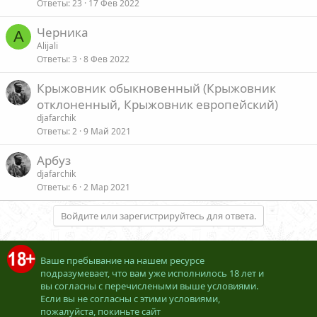
Ответы
23
17 Фев 2022
Черника
A
Alijali
Ответы
3
8 Фев 2022
Крыжовник обыкновенный (Крыжовник
отклоненный, Крыжовник европейский)
djafarchik
Ответы
2
9 Май 2021
Арбуз
djafarchik
Ответы
6
2 Мар 2021
Войдите или зарегистрируйтесь для ответа.
Ваше пребывание на нашем ресурсе
подразумевает, что вам уже исполнилось 18 лет и
вы согласны с перечислеными выше условиями.
Если вы не согласны с этими условиями,
пожалуйста, покиньте сайт