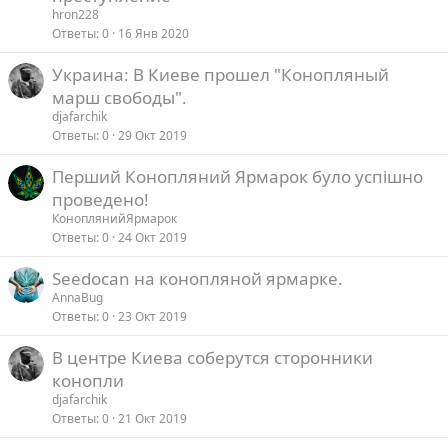
hron228
Ответы
0
16 Янв 2020
Украина: В Киеве прошел "Конопляный
марш свободы".
djafarchik
Ответы
0
29 Окт 2019
Перший Конопляний Ярмарок було успiшно
проведено!
КоноплянийЯрмарок
Ответы
0
24 Окт 2019
Seedocan на конопляной ярмарке.
AnnaBug
Ответы
0
23 Окт 2019
В центре Киева соберутся сторонники
конопли
djafarchik
Ответы
0
21 Окт 2019