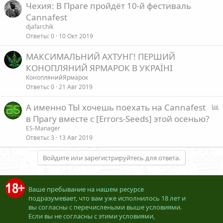
Чехия: В Праге пройдёт 10-й фестиваль
Cannafest
djafarchik
Ответы
0
10 Окт 2019
МАКСИМАЛЬНИЙ АХТУНГ! ПЕРШИЙ
КОНОПЛЯНИЙ ЯРМАРОК В УКРАЇНІ
КоноплянийЯрмарок
Ответы
0
21 Авг 2019
А именно ТЫ хочешь поехать на Cannafest
п
в Прагу вместе с [Errors-Seeds] этой осенью?
р
ES-Manager
о
Ответы
3
13 Авг 2019
с
Войдите или зарегистрируйтесь для ответа.
Ваше пребывание на нашем ресурсе
подразумевает, что вам уже исполнилось 18 лет и
вы согласны с перечислеными выше условиями.
Если вы не согласны с этими условиями,