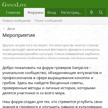
Главная
Форумы
Вход
Что нового?
Регистрация
Медиа
Новые сообщения
Поиск сообщений
Досуг
Мероприятия
Друзья, ни для кого не секрет, что ежегодно во многих странах
мира проходят замечательные фестивали, ярмарки и конкурсы,
посвященные каннабис культуре. Самые знаменитые сидбанки,
производители удобрений и оборудования для выращивания
конопли съезжаются в одном месте, презентуют свои товары и
организовывают развлекательные мероприятия. В этом разделе
Добро пожаловать на форум гроверов GanjaLive –
будет размещаться информация о ближайших мировых
уникальное сообщество, объединяющее энтузиастов и
фестивалях.
профессионалов в сфере выращивания конопли и
грибов. Здесь вы найдете бесценные советы,
проверенные методы и личные истории, которыми
делятся участники и со всего мира.
Наш форум создан для тех, кто стремится углубить свои
знания в гроувинге и улучшить навыки в культивации.