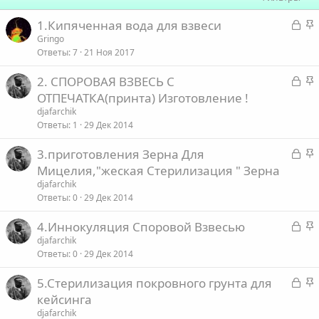
З
З
1.Кипяченная вода для взвеси
а
а
Gringo
Ответы
7
21 Ноя 2017
к
к
р
р
З
З
2. СПОРОВАЯ ВЗВЕСЬ С
ы
е
а
а
ОТПЕЧАТКА(принта) Изготовление !
т
п
к
к
djafarchik
а
л
р
р
Ответы
1
29 Дек 2014
е
ы
е
З
З
3.приготовления Зерна Для
т
п
о
а
а
Мицелия,"жеская Стерилизация " Зерна
а
л
к
к
е
djafarchik
р
р
Ответы
0
29 Дек 2014
ы
е
о
З
З
4.Иннокуляция Споровой Взвесью
т
п
а
а
djafarchik
а
л
Ответы
0
29 Дек 2014
к
к
е
р
р
З
З
5.Стерилизация покровного грунта для
ы
е
о
а
а
кейсинга
т
п
к
к
djafarchik
а
л