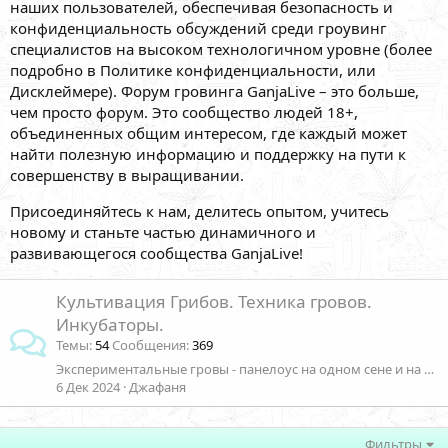
наших пользователей, обеспечивая безопасность и
конфиденциальность обсуждений среди гроувинг
специалистов на высоком технологичном уровне (более
подробно в Политике конфиденциальности, или
Дисклеймере). Форум гровинга GanjaLive – это больше,
чем просто форум. Это сообщество людей 18+,
объединенных общим интересом, где каждый может
найти полезную информацию и поддержку на пути к
совершенству в выращивании.
Присоединяйтесь к нам, делитесь опытом, учитесь
новому и станьте частью динамичного и
развивающегося сообщества GanjaLive!
Культивация Грибов. Техника гровов.
Инкубаторы.
Темы
54
Сообщения
369
Экспериментальные гровы - панелоус на одном сене и на чистом зерне без навоза по куб технологии -получен урожай грибов !
6 Дек 2024
Джафаня
Фильтры