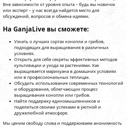
задавать вопросы, ведь выращивание псилоцибиновых грибов -
Вне зависимости от уровня опыта – будь вы новичок
процесс щепетильный и опытный совет профессионала никогда не
или эксперт – у нас всегда найдется место для
будет лишним.
обсуждений, вопросов и обмена идеями.
На GanjaLive вы сможете:
Узнать о лучших сортах конопли и грибов,
подходящих для выращивания в различных
условиях.
Открыть для себя секреты эффективных методов
культивации и ухода за растениями. Как
выращивается марихуана в домашних условиях
или в профессиональных теплицах.
Обсудить использование современных технологий
и оборудования, облегчающих процесс
выращивания конопли или грибов.
Найти поддержку единомышленников и
поделиться своими успехами в уютной и
дружелюбной атмосфере.
Мы ценим свободу слова и поддерживаем анонимность