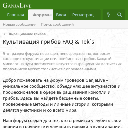
Главная
Форумы
Вход
Что нового?
Регистрация
Медиа
Новые сообщения
Поиск сообщений
Выращивание грибов
Культивация грибов FAQ & Tek`s
Этот раздел форума посвящен, непосредственно, вопросам,
касающихся культивации псилоцибиновых грибов. Каждый
миколог на пути постижения искусства выращивания магических
проводников может столкнуться с определенными
затруднениями: не зарастанием мицелия, грибными абортами,
нежелательной эпидемией плесени и другими нюансами, которые
Добро пожаловать на форум гроверов GanjaLive –
угрожают будущему урожаю. На все эти вопросы с радостью
уникальное сообщество, объединяющее энтузиастов и
ответят гуру-микологи, дадут дельный совет и помогут развернуть
профессионалов в сфере выращивания конопли и
нежелательные процессы вспять. Здесь Вы также узнаете, как
грибов. Здесь вы найдете бесценные советы,
сушить и хранить грибы без потери качества, узнаете обо всех
проверенные методы и личные истории, которыми
видах заражения субстрата и методах противодействия, о
делятся участники и со всего мира.
необходимом инструментарии этноботаника, важности
стерилизации, рецептах приготовления грибных отваров,
Наш форум создан для тех, кто стремится углубить свои
различных видах питательного субстрата, способах повышения
урожайности и о многом другом. Не стесняйтесь создавать темы и
знания в гроувинге и улучшить навыки в культивации.