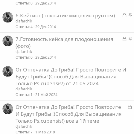
р
р
Ответы
0
29 Дек 2014
е
ы
е
З
З
6.Кейсинг (покрытие мицелия грунтом)
т
п
о
а
а
djafarchik
а
л
Ответы
4
29 Дек 2014
к
к
е
р
р
З
З
7.Готовность кейса для плодоношения
ы
е
о
а
а
(фото)
т
п
к
к
djafarchik
а
л
р
р
Ответы
0
29 Дек 2014
е
ы
е
От Отпечатка До Гриба! Просто Повторите И
т
п
о
Будут Грибы !(Способ Для Выращивания
а
л
е
Только Ps.cubensis!) от 21 05 2024
djafarchik
о
Ответы
1
21 Май 2024
З
От Отпечатка До Гриба! Просто Повторите
а
И Будут Грибы !(Способ Для Выращивания
к
Только Ps.cubensis!) всё в 1й теме
р
djafarchik
Ответы
7
1 Мар 2019