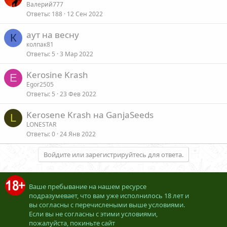
Валерий777
Ответы
188
12 Сен 2022
аут на весну
К
колпак81
Ответы
5
3 Мар 2022
Kerosine Krash
E
Egor2505
Ответы
5
23 Фев 2022
Kerosene Krash на GanjaSeeds
L
LONESTAR
Ответы
0
24 Янв 2022
Войдите или зарегистрируйтесь для ответа.
Ваше пребывание на нашем ресурсе
подразумевает, что вам уже исполнилось 18 лет и
вы согласны с перечислеными выше условиями.
Если вы не согласны с этими условиями,
пожалуйста, покиньте сайт