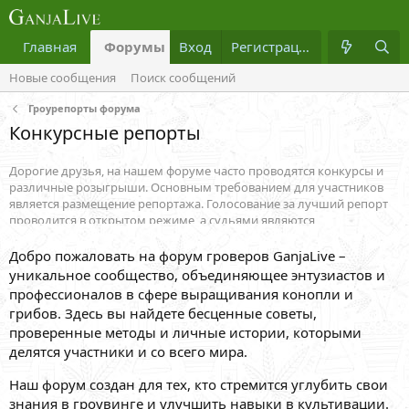
Главная
Форумы
Вход
Что нового?
Регистрация
Медиа
Новые сообщения
Поиск сообщений
Гроурепорты форума
Конкурсные репорты
Дорогие друзья, на нашем форуме часто проводятся конкурсы и
различные розыгрыши. Основным требованием для участников
является размещение репортажа. Голосование за лучший репорт
проводится в открытом режиме, а судьями являются
зарегистрированные пользователи. Все прозрачно и открыто.
Победителей ожидают достойные призы от наших партнеров -
Добро пожаловать на форум гроверов GanjaLive –
известных сидбанков и магазинов. Следите за новыми конкурсами,
уникальное сообщество, объединяющее энтузиастов и
принимайте участие, общайтесь с единомышленниками и
профессионалов в сфере выращивания конопли и
побеждайте!
грибов. Здесь вы найдете бесценные советы,
проверенные методы и личные истории, которыми
делятся участники и со всего мира.
Наш форум создан для тех, кто стремится углубить свои
знания в гроувинге и улучшить навыки в культивации.