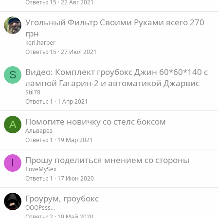
Ответы
15
22 Авг 2021
Угольный Фильтр Своими Руками всего 270
грн
kerl.harber
Ответы
15
27 Июл 2021
Видео: Комплект гроубокс Джин 60*60*140 с
S
лампой Гагарин-2 и автоматикой Джарвис
Stil78
Ответы
1
1 Апр 2021
Помогите новичку со стелс боксом
А
Альварез
Ответы
1
19 Мар 2021
Прошу поделиться мнением со стороны
I
IloveMySex
Ответы
1
17 Июн 2020
Гроурум, гроубокс
OOOPsss...
Ответы
2
10 Май 2020