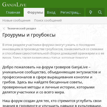
Главная
Форумы
Вход
Что нового?
Регистрация
Медиа
Новые сообщения
Поиск сообщений
Технический раздел
Гроурумы и гроубоксы
В этом разделе участники форума смогут узнать о последних
инновациях в производстве гроубоксов, ознакомиться со схемами
и способами самостоятельной сборки домашней оранжереи и о ее
видах. Здесь также размещены статьи, которые помогут
начинающему садоводу самостоятельно изготовить угольный
фильтр, соорудить шумоизоляцию канальных вентиляторов и
Добро пожаловать на форум гроверов GanjaLive –
узнать, узнать какие
лампы для выращивания конопли
вам
уникальное сообщество, объединяющее энтузиастов и
больше всего подойдут, какой должна быть вентиляция в
профессионалов в сфере выращивания конопли и
гроубоксе.
грибов. Здесь вы найдете бесценные советы,
проверенные методы и личные истории, которыми
делятся участники и со всего мира.
Наш форум создан для тех, кто стремится углубить свои
знания в гроувинге и улучшить навыки в культивации.