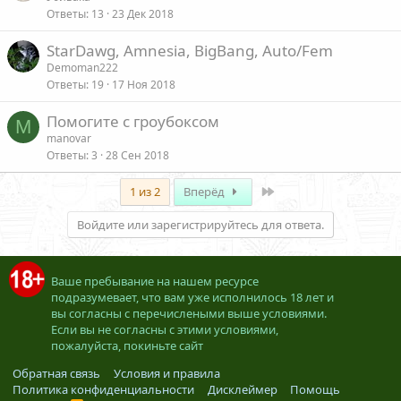
Ответы
13
23 Дек 2018
StarDawg, Amnesia, BigBang, Auto/Fem
Demoman222
Ответы
19
17 Ноя 2018
Помогите с гроубоксом
M
manovar
Ответы
3
28 Сен 2018
Last
1 из 2
Вперёд
Войдите или зарегистрируйтесь для ответа.
Ваше пребывание на нашем ресурсе
подразумевает, что вам уже исполнилось 18 лет и
вы согласны с перечислеными выше условиями.
Если вы не согласны с этими условиями,
пожалуйста, покиньте сайт
Обратная связь
Условия и правила
Политика конфиденциальности
Дисклеймер
Помощь