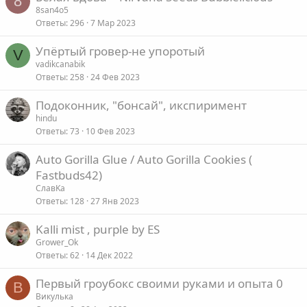
8
8san4o5
Ответы
296
7 Мар 2023
Упëртый гровер-не упоротый
V
vadikcanabik
Ответы
258
24 Фев 2023
Подоконник, "бонсай", икспиримент
hindu
Ответы
73
10 Фев 2023
Auto Gorilla Glue / Auto Gorilla Cookies (
Fastbuds42)
СлавKa
Ответы
128
27 Янв 2023
Kalli mist , purple by ES
Grower_Ok
Ответы
62
14 Дек 2022
Первый гроубокс своими руками и опыта 0
В
Викулька