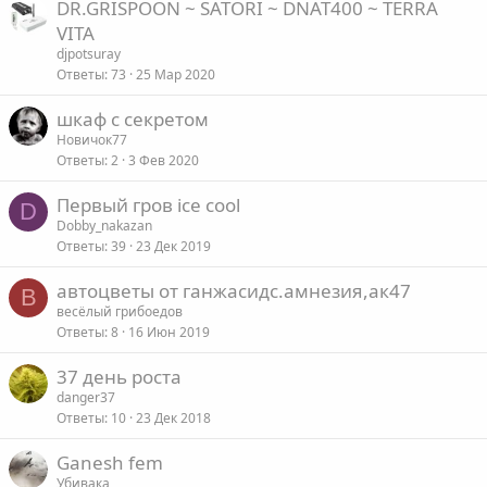
DR.GRISPOON ~ SATORI ~ DNAT400 ~ TERRA
VITA
djpotsuray
Ответы
73
25 Мар 2020
шкаф с секретом
Новичок77
Ответы
2
3 Фев 2020
Первый гров ice cool
D
Dobby_nakazan
Ответы
39
23 Дек 2019
автоцветы от ганжасидс.амнезия,ак47
В
весёлый грибоедов
Ответы
8
16 Июн 2019
37 день роста
danger37
Ответы
10
23 Дек 2018
Ganesh fem
Убивака