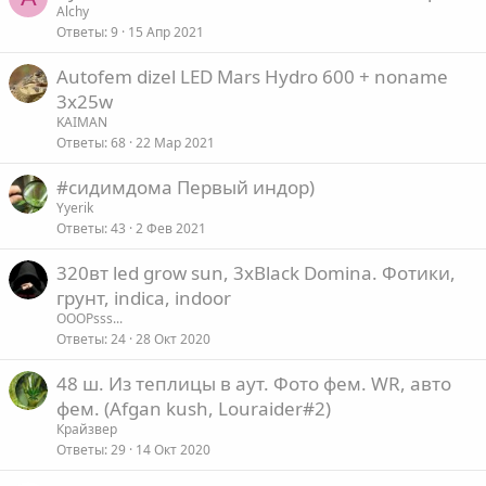
Alchy
Ответы
9
15 Апр 2021
Autofem dizel LED Mars Hydro 600 + noname
3x25w
KAIMAN
Ответы
68
22 Мар 2021
#сидимдома Первый индор)
Yyerik
Ответы
43
2 Фев 2021
320вт led grow sun, 3xBlack Domina. Фотики,
грунт, indica, indoor
OOOPsss...
Ответы
24
28 Окт 2020
48 ш. Из теплицы в аут. Фото фем. WR, авто
фем. (Afgan kush, Louraider#2)
Крайзвер
Ответы
29
14 Окт 2020