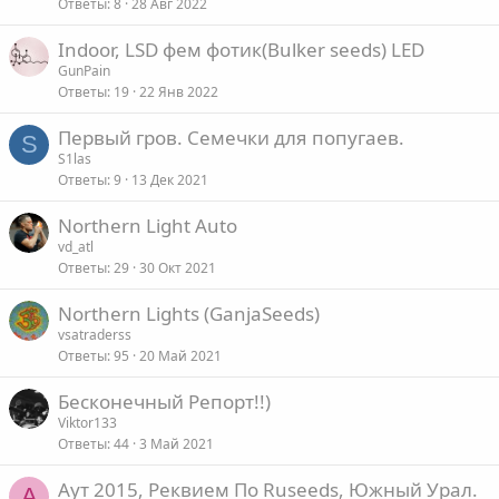
Ответы
8
28 Авг 2022
Indoor, LSD фем фотик(Bulker seeds) LED
GunPain
Ответы
19
22 Янв 2022
Первый гров. Семечки для попугаев.
S
S1las
Ответы
9
13 Дек 2021
Northern Light Auto
vd_atl
Ответы
29
30 Окт 2021
Northern Lights (GanjaSeeds)
vsatraderss
Ответы
95
20 Май 2021
Бесконечный Репорт!!)
Viktor133
Ответы
44
3 Май 2021
Аут 2015, Реквием По Ruseeds, Южный Урал.
A