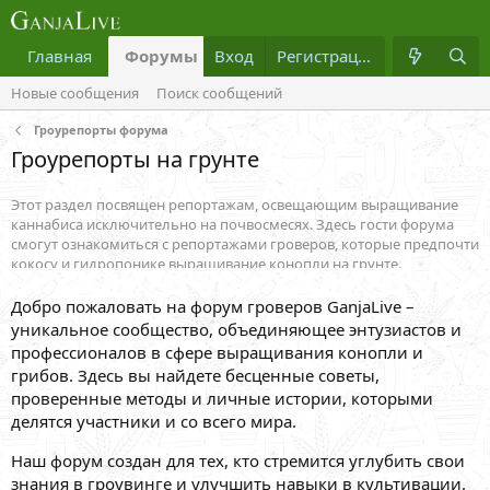
Главная
Форумы
Вход
Что нового?
Регистрация
Медиа
Новые сообщения
Поиск сообщений
Гроурепорты форума
Гроурепорты на грунте
Этот раздел посвящен репортажам, освещающим выращивание
каннабиса исключительно на почвосмесях. Здесь гости форума
смогут ознакомиться с репортажами гроверов, которые предпочти
кокосу и гидропонике выращивание конопли на грунте.
Преимущества обогащенной земли очевидны, ведь растению на
первое время будет достаточно питательных элементов, уже
Добро пожаловать на форум гроверов GanjaLive –
содержащихся в субстрате. Удобрять такие кустики начинают
уникальное сообщество, объединяющее энтузиастов и
только через два месяца. Как сделать грунт пушистым, какая
профессионалов в сфере выращивания конопли и
именно земля подходит для каннабиса и как правильно ухаживать
грибов. Здесь вы найдете бесценные советы,
за своей плантацией, можно узнать из репортажей в данном
проверенные методы и личные истории, которыми
разделе.
делятся участники и со всего мира.
Наш форум создан для тех, кто стремится углубить свои
знания в гроувинге и улучшить навыки в культивации.