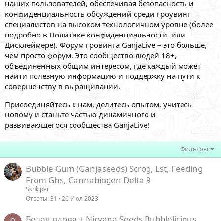
наших пользователей, обеспечивая безопасность и
конфиденциальность обсуждений среди гроувинг
специалистов на высоком технологичном уровне (более
подробно в Политике конфиденциальности, или
Дисклеймере). Форум гровинга GanjaLive – это больше,
чем просто форум. Это сообщество людей 18+,
объединенных общим интересом, где каждый может
найти полезную информацию и поддержку на пути к
совершенству в выращивании.
Присоединяйтесь к нам, делитесь опытом, учитесь
новому и станьте частью динамичного и
развивающегося сообщества GanjaLive!
Фильтры
Bubble Gum (Ganjaseeds) Scrog, Lst, Feeding
From Ghs, Cannabiogen Delta 9
Sshkiper
Ответы
31
26 Июл 2023
Белая вдова + Nirvana Seeds Bubblelicious