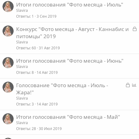
Итоги голосования "Фото месяца - Июль"
ы
с
Slavira
т
Ответы
1
3 Сен 2019
а
З
Конкурс "Фото месяца - Август - Каннабис и
а
питомцы" 2019
к
Slavira
р
Ответы
60
31 Авг 2019
Итоги голосования "Фото месяца - Июнь"
т
Slavira
а
Ответы
8
14 Авг 2019
З
Голосование "Фото месяца - Июль -
а
п
Жара!"
к
р
Slavira
р
о
Ответы
3
14 Авг 2019
ы
с
Итоги голосования "Фото месяца - Май"
т
Slavira
а
Ответы
28
30 Июл 2019