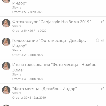
Индор"
т
Slavira
а
Ответы
5
2 Фев 2020
З
Фотоконкурс "Ganjastyle Ню Зима 2019"
а
Slavira
Ответы
54
26 Янв 2020
к
р
З
Голосование "Фото месяца - Декабрь -
а
п
Индор"
т
к
р
Slavira
а
р
о
Ответы
2
3 Янв 2020
ы
с
Итоги голосования "Фото месяца - Ноябрь -
т
Зима"
а
Slavira
Ответы
4
3 Янв 2020
З
"Фото месяца - Декабрь - Индор"
а
Slavira
Ответы
39
31 Дек 2019
к
р