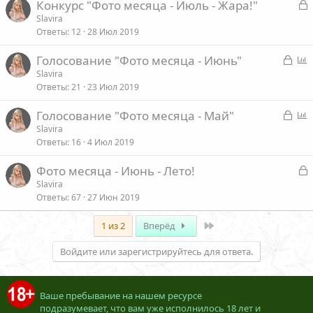
З
Конкурс "Фото месяца - Июль - Жара!"
а
Slavira
Ответы
12
28 Июл 2019
к
р
З
Голосование "Фото месяца - Июнь"
а
п
Slavira
т
Ответы
21
23 Июл 2019
к
р
а
р
о
З
Голосование "Фото месяца - Май"
ы
с
а
п
Slavira
т
Ответы
16
4 Июл 2019
к
р
а
р
о
З
Фото месяца - Июнь - Лето!
ы
с
а
Slavira
т
Ответы
67
27 Июн 2019
к
а
р
Last
1 из 2
Вперёд
т
Войдите или зарегистрируйтесь для ответа.
а
Ваше пребывание на нашем ресурсе
подразумевает, что вам уже исполнилось 18 лет и