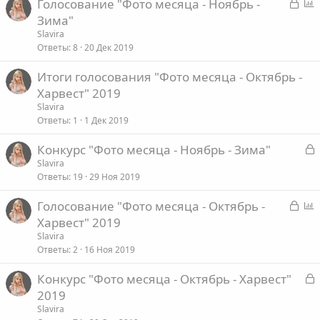
З
Голосование "Фото месяца - Ноябрь -
а
п
Зима"
т
к
р
Slavira
а
р
о
Ответы
8
20 Дек 2019
ы
с
Итоги голосования "Фото месяца - Октябрь -
т
Харвест" 2019
а
Slavira
Ответы
1
1 Дек 2019
З
Конкурс "Фото месяца - Ноябрь - Зима"
а
Slavira
Ответы
19
29 Ноя 2019
к
р
З
Голосование "Фото месяца - Октябрь -
а
п
Харвест" 2019
т
к
р
Slavira
а
р
о
Ответы
2
16 Ноя 2019
ы
с
З
Конкурс "Фото месяца - Октябрь - Харвест"
т
а
2019
а
к
Slavira