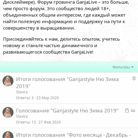
Дисклеймере). Форум гровинга GanjaLive – это больше,
чем просто форум. Это сообщество людей 18+,
объединенных общим интересом, где каждый может
найти полезную информацию и поддержку на пути к
совершенству в выращивании.
Присоединяйтесь к нам, делитесь опытом, учитесь
новому и станьте частью динамичного и
развивающегося сообщества GanjaLive!
Фильтры
З
Итоги голосования "Ganjastyle Ню Зима
а
2019"
к
Slavira
р
Ответы
3
23 Мар 2020
е
З
Голосование "Ganjastyle Ню Зима 2019"
п
а
п
Slavira
л
Ответы
13
27 Фев 2020
к
р
е
р
о
Итоги голосования "Фото месяца - Декабрь -
ы
с
о