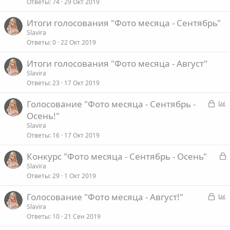
р
Ответы
74
29 Окт 2019
Итоги голосования "Фото месяца - Сентябрь"
т
Slavira
а
Ответы
0
22 Окт 2019
Итоги голосования "Фото месяца - Август"
Slavira
Ответы
23
17 Окт 2019
З
Голосование "Фото месяца - Сентябрь -
а
п
Осень!"
к
р
Slavira
р
о
Ответы
16
17 Окт 2019
ы
с
З
Конкурс "Фото месяца - Сентябрь - Осень"
т
а
Slavira
а
Ответы
29
1 Окт 2019
к
р
З
Голосование "Фото месяца - Август!"
а
п
Slavira
т
Ответы
10
21 Сен 2019
к
р
а
р
о