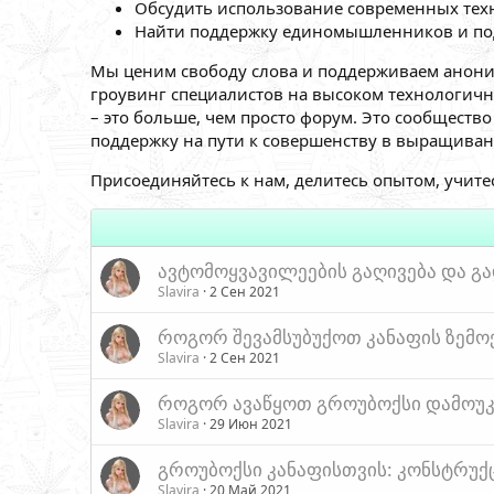
Обсудить использование современных тех
Найти поддержку единомышленников и под
Мы ценим свободу слова и поддерживаем анони
гроувинг специалистов на высоком технологичн
– это больше, чем просто форум. Это сообщест
поддержку на пути к совершенству в выращиван
Присоединяйтесь к нам, делитесь опытом, учите
ავტომოყვავილეების გაღივება და გ
Slavira
2 Сен 2021
როგორ შევამსუბუქოთ კანაფის ზემო
Slavira
2 Сен 2021
როგორ ავაწყოთ გროუბოქსი დამოუ
Slavira
29 Июн 2021
გროუბოქსი კანაფისთვის: კონსტრუქც
Slavira
20 Май 2021