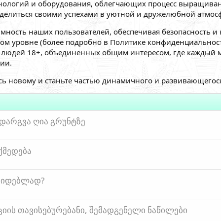
нологий и оборудования, облегчающих процесс выращиван
елиться своими успехами в уютной и дружелюбной атмосф
мность наших пользователей, обеспечивая безопасность и
ом уровне (более подробно в Политике конфиденциальности
во людей 18+, объединенных общим интересом, где кажды
ии.
сь новому и станьте частью динамичного и развивающегося
ადარგვა ღია გრუნტზე
ქმედება
კიდებლად?
იის თავისებურებანი, შემადგენელი ნაწილები