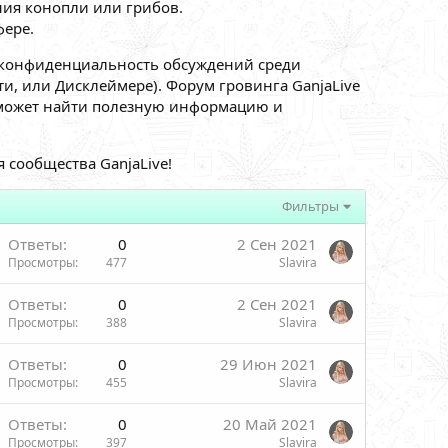
ия конопли или грибов.
ере.
 конфиденциальность обсуждений среди
, или Дисклеймере). Форум гровинга GanjaLive
й может найти полезную информацию и
 сообщества GanjaLive!
Фильтры
Ответы
0
2 Сен 2021
Просмотры
477
Slavira
Ответы
0
2 Сен 2021
Просмотры
388
Slavira
Ответы
0
29 Июн 2021
Просмотры
455
Slavira
Ответы
0
20 Май 2021
Просмотры
397
Slavira