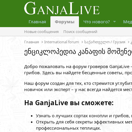
Главная
Форумы
Что нового?
Мед
Новые сообщения
Поиск сообщений
Главная
International forum
საქართველო / Грузия
ენციკლოპედია კანაფის მოშენე
Добро пожаловать на форум гроверов GanjaLive
грибов. Здесь вы найдете бесценные советы, пр
Наш форум создан для тех, кто стремится углуби
новичок или эксперт – у нас всегда найдется ме
На GanjaLive вы сможете:
Узнать о лучших сортах конопли и грибов
Открыть для себя секреты эффективных ме
профессиональных теплицах.