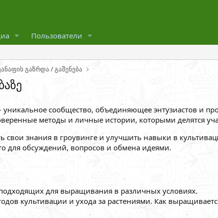
иа
Пользователи
კანაფის გაზრდა / გაშენება
ბაზე
 – уникальное сообщество, объединяющее энтузиастов и п
оверенные методы и личные истории, которыми делятся уча
ть свои знания в гроувинге и улучшить навыки в культивац
сто для обсуждений, вопросов и обмена идеями.
, подходящих для выращивания в различных условиях.
тодов культивации и ухода за растениями. Как выращивает