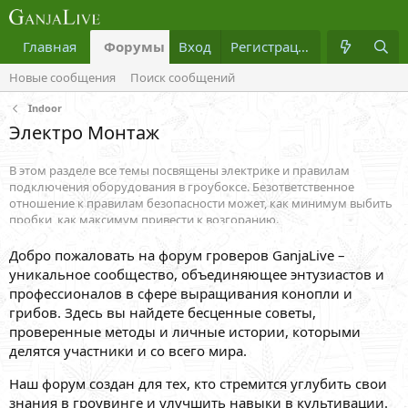
Главная
Форумы
Вход
Что нового?
Регистрация
Медиа
Новые сообщения
Поиск сообщений
Indoor
Электро Монтаж
В этом разделе все темы посвящены электрике и правилам
подключения оборудования в гроубоксе. Безответственное
отношение к правилам безопасности может, как минимум выбить
пробки, как максимум привести к возгоранию.
Добро пожаловать на форум гроверов GanjaLive –
уникальное сообщество, объединяющее энтузиастов и
профессионалов в сфере выращивания конопли и
грибов. Здесь вы найдете бесценные советы,
проверенные методы и личные истории, которыми
делятся участники и со всего мира.
Наш форум создан для тех, кто стремится углубить свои
знания в гроувинге и улучшить навыки в культивации.