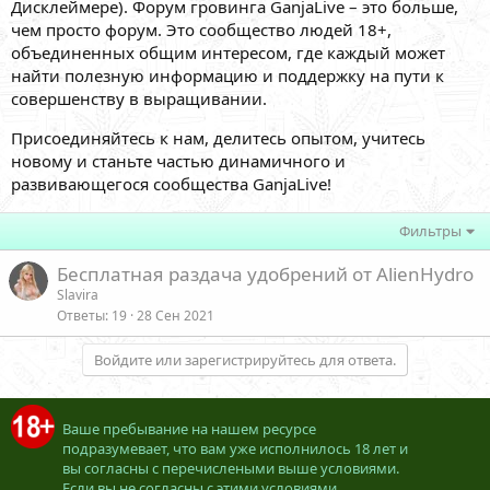
Дисклеймере). Форум гровинга GanjaLive – это больше,
чем просто форум. Это сообщество людей 18+,
объединенных общим интересом, где каждый может
найти полезную информацию и поддержку на пути к
совершенству в выращивании.
Присоединяйтесь к нам, делитесь опытом, учитесь
новому и станьте частью динамичного и
развивающегося сообщества GanjaLive!
Фильтры
Бесплатная раздача удобрений от AlienHydro
Slavira
Ответы
19
28 Сен 2021
Войдите или зарегистрируйтесь для ответа.
Ваше пребывание на нашем ресурсе
подразумевает, что вам уже исполнилось 18 лет и
вы согласны с перечислеными выше условиями.
Если вы не согласны с этими условиями,