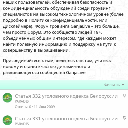
наших пользователей, обеспечивая безопасность и
конфиденциальность обсуждений среди гроувинг
специалистов на высоком технологичном уровне (более
подробно в Политике конфиденциальности, или
Дисклеймере). Форум гровинга GanjaLive – это больше,
чем просто форум. Это сообщество людей 18+,
объединенных общим интересом, где каждый может
найти полезную информацию и поддержку на пути к
совершенству в выращивании.
Присоединяйтесь к нам, делитесь опытом, учитесь
новому и станьте частью динамичного и
развивающегося сообщества GanjaLive!
Фильтры
З
Статья 332 уголовного кодекса Белоруссии
а
PARADIS
Ответы
0
11 Июл 2009
к
р
З
Статья 331 уголовного кодекса Белоруссии
е
а
PARADIS
п