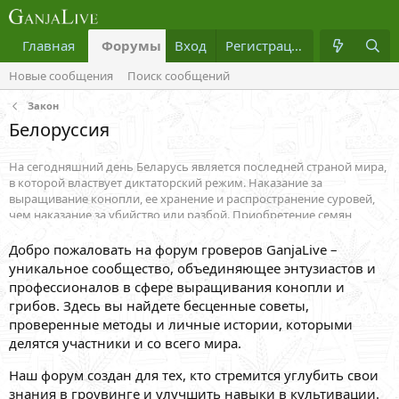
Главная
Форумы
Вход
Что нового?
Регистрация
Медиа
Новые сообщения
Поиск сообщений
Закон
Белоруссия
На сегодняшний день Беларусь является последней страной мира,
в которой властвует диктаторский режим. Наказание за
выращивание конопли, ее хранение и распространение суровей,
чем наказание за убийство или разбой. Приобретение семян
конопли в интернете может рассматриваться представителями
аграрного государства как подготовка к выращиванию с целью
Добро пожаловать на форум гроверов GanjaLive –
распространения. Такая позиция власть имущих создала
уникальное сообщество, объединяющее энтузиастов и
непростой правовой климат для любителей культивации
профессионалов в сфере выращивания конопли и
каннабиса и за последние два года надломила жизни более 10 000
грибов. Здесь вы найдете бесценные советы,
людей, осужденных по наркотической статье. Множественные
проверенные методы и личные истории, которыми
протесты, петиции и откровенные "голодовки" протестующих не
делятся участники и со всего мира.
убедили ни Национальное собрание, ни главу государства. В
данном разделе можно ознакомиться с белорусским
Наш форум создан для тех, кто стремится углубить свои
законодательством, касающимся каннабиса. Гости форума смогут
узнать о последних изменениях в уголовном кодексе страны,
знания в гроувинге и улучшить навыки в культивации.