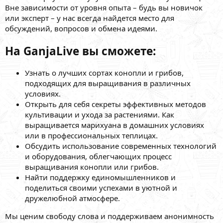
считающей себя центром Европы, а также пообщаться с
Вне зависимости от уровня опыта – будь вы новичок
единомышленниками.
или эксперт – у нас всегда найдется место для
обсуждений, вопросов и обмена идеями.
На GanjaLive вы сможете:
Узнать о лучших сортах конопли и грибов,
подходящих для выращивания в различных
условиях.
Открыть для себя секреты эффективных методов
культивации и ухода за растениями. Как
выращивается марихуана в домашних условиях
или в профессиональных теплицах.
Обсудить использование современных технологий
и оборудования, облегчающих процесс
выращивания конопли или грибов.
Найти поддержку единомышленников и
поделиться своими успехами в уютной и
дружелюбной атмосфере.
Мы ценим свободу слова и поддерживаем анонимность