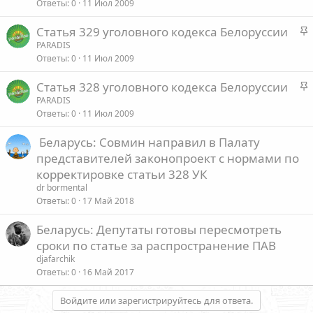
Ответы
0
11 Июл 2009
к
л
р
е
З
Статья 329 уголовного кодекса Белоруссии
е
а
PARADIS
п
о
Ответы
0
11 Июл 2009
к
л
р
е
З
Статья 328 уголовного кодекса Белоруссии
е
а
PARADIS
п
о
Ответы
0
11 Июл 2009
к
л
р
е
Беларусь: Совмин направил в Палату
е
представителей законопроект с нормами по
п
о
корректировке статьи 328 УК
л
е
dr bormental
Ответы
0
17 Май 2018
о
Беларусь: Депутаты готовы пересмотреть
сроки по статье за распространение ПАВ
djafarchik
Ответы
0
16 Май 2017
Войдите или зарегистрируйтесь для ответа.